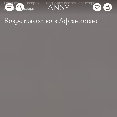
Главная
О коврах
География восточного ковра
Афганские ковры
Ковроткачество в Афганистане