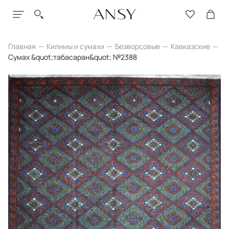
Главная
Килимы и сумахи
Безворсовые
Кавказские
Сумах &quot;табасаран&quot; №2388