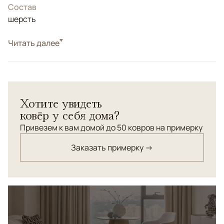
Состав
шерсть
Стиль
Читать далее
Килимы и сумахи
Дагестанский сумах. Старинная технология плетения.
Соткан в 80-х годах прошлого века. Шерсть 100%.
Хотите увидеть
ковёр у себя дома?
Привезем к вам домой до 50 ковров на примерку
Заказать примерку →