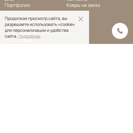
Портфолио
Ковры на заказ
Продолжая просмотр сайта, вы
© Ansy Carpet Company 2005 — 2026
разрешаете использовать «cookie»
для персонализации и удобства
Политика конфиденциальности
сайта.
Подробнее
Поиск ковра
Поиск
Ansy Сarpet Сompany