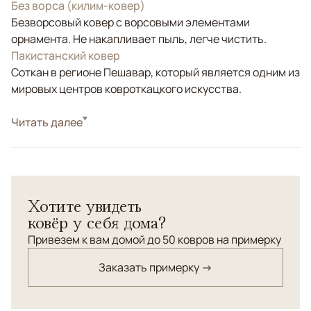
Без ворса (килим-ковер)
Безворсовый ковер с ворсовыми элементами
орнамента. Не накапливает пыль, легче чистить.
Пакистанский ковер
Соткан в регионе Пешавар, который является одним из
мировых центров ковроткацкого искусства.
Стиль
Читать далее
Килимы и сумахи
Цвета
Желтый, Красный/Бордовый
Узоры
Геометрический
Хотите увидеть
ковёр у себя дома?
Привезем к вам домой до 50 ковров на примерку
Заказать примерку →