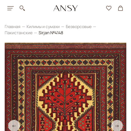
Главная
Килимы и сумахи
Безворсовые
Пакистанские
Sirjan №4148
←
→