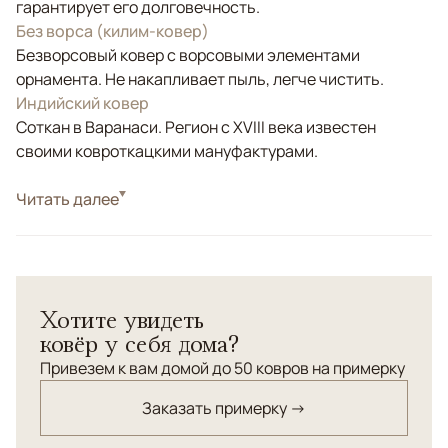
гарантирует его долговечность.
Без ворса (килим-ковер)
Безворсовый ковер с ворсовыми элементами
орнамента. Не накапливает пыль, легче чистить.
Индийский ковер
Соткан в Варанаси. Регион с XVIII века известен
своими ковроткацкими мануфактурами.
Стиль
Читать далее
Килимы и сумахи
Цвета
Красный/Бордовый, Мультиколор
Узоры
Геометрический
Хотите увидеть
ковёр у себя дома?
Привезем к вам домой до 50 ковров на примерку
Заказать примерку →