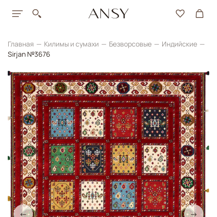
Главная
Килимы и сумахи
Безворсовые
Индийские
Sirjan №3676
←
→