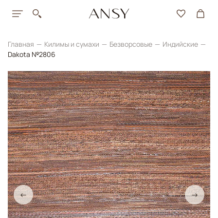
Главная
Килимы и сумахи
Безворсовые
Индийские
Dakota №2806
←
→