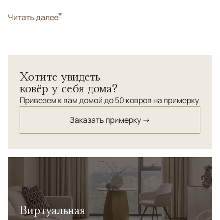
Стиль
Читать далее
Килимы и сумахи
Цвета
Коричневый/Терракотовый
Узоры
Без узора
Ковер-циновка "Дакота" ручной работы. Изготовлено
Хотите увидеть
(по заказу компании "ANSY") в Бхопале (Индия).
ковёр у себя дома?
Состав: высококачественная итальянская арткожа.
Привезем к вам домой до 50 ковров на примерку
Заказать примерку →
Виртуальная