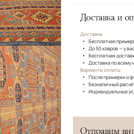
Доставка и оп
Доставка
Бесплатная примерк
До 50 ковров — у ва
Бесплатная доставк
Доставка по всему 
Варианты оплаты
После примерки и 
Безналичный расчёт
Индивидуальные ус
Отправим вид