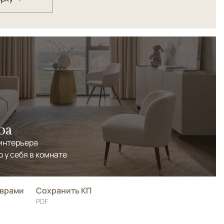
ра
 интерьера
р у себя в комнате
оврами
Сохранить КП
PDF