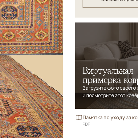
Виртуальная
примерка ков
Загрузите фото своего
и посмотрите этот ковё
Памятка по уходу за к
PDF