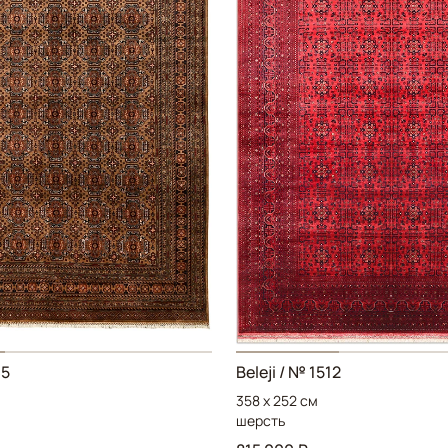
35
Beleji / № 1512
358 x 252 см
шерсть