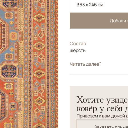
363 x 246 см
Добавит
Состав
шерсть
Читать далее
Высокая плотность плетен
Хотите увиде
ковёр у себя 
Привезем к вам домой д
Заказать прим