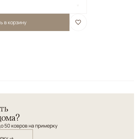
ь в корзину
ия.</br> Традиционный орнамент.
ть
дома?
о 50 ковров на примерку
ерку →