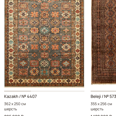
Kazakh / № 4407
Beleji / № 57
362 x 250 см
355 x 256 см
шерсть
шерсть