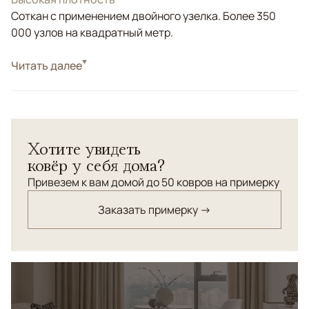
Соткан с применением двойного узелка. Более 350
000 узлов на квадратный метр.
Стиль
Читать далее
Классические
Цвета
Красный/Бордовый
Узоры
Растительный, Геометрический
Ковер изготовлен из новозеландской шерсти высшей
Хотите увидеть
категории, обладающей ярко выраженным
ковёр у себя дома?
шелковистым эффектом. Соблюдены все нюансы
традиционной технологии ручного ковроткачества.
Привезем к вам домой до 50 ковров на примерку
Заказать примерку →