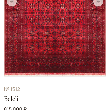
←
→
№ 1512
Beleji
815 000 ₽