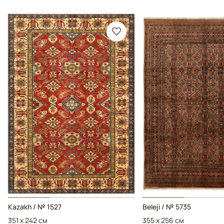
Kazakh / № 1527
Beleji / № 5735
351 x 242 см
355 x 256 см