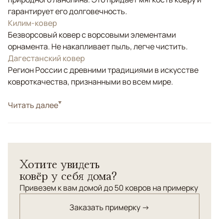
гарантирует его долговечность.
Килим-ковер
Безворсовый ковер с ворсовыми элементами
орнамента. Не накапливает пыль, легче чистить.
Дагестанский ковер
Регион России с древними традициями в искусстве
ковроткачества, признанными во всем мире.
Стиль
Читать далее
Килимы и сумахи
Красный/Бордовый, Коричневый/Терракотовый,
Цвета
Оливковый, Мультиколор
Узоры
Геометрический
Хотите увидеть
Сложная комбинированная техника: сочетание
ковёр у себя дома?
ворсовых и безворсовых элементов в орнаменте.
Персидский орнамент "Сирджан".
Привезем к вам домой до 50 ковров на примерку
Заказать примерку →