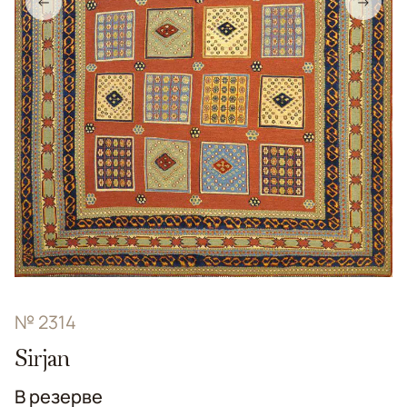
←
→
№ 2314
Sirjan
В резерве