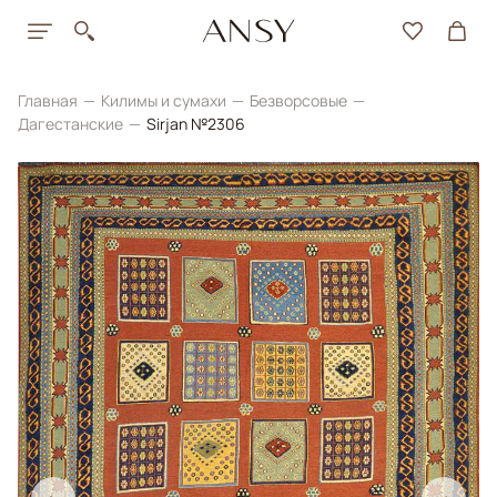
Главная
Килимы и сумахи
Безворсовые
Дагестанские
Sirjan №2306