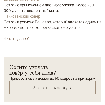
Соткан с применением двойного узелка. Более 200
000 узлов на квадратный метр.
Пакистанский ковер
Соткан в регионе Пешавар, который является одним из
мировых центров ковроткацкого искусства.
Стиль
Читать далее
Классические
Пакистанский ковер. Шерсть высокой категории.
Соткан по старинной технологии. Натуральные
красители.
Хотите увидеть
ковёр у себя дома?
Привезем к вам домой до 50 ковров на примерку
Заказать примерку →