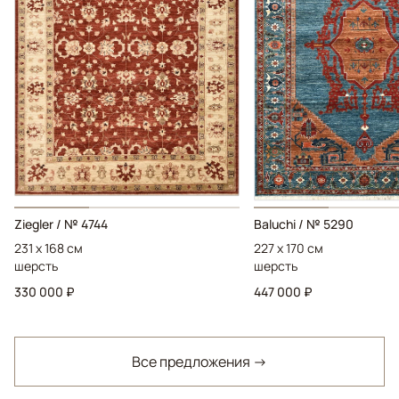
Ziegler / № 4744
Baluchi / № 5290
231 x 168 см
227 x 170 см
шерсть
шерсть
330 000 ₽
447 000 ₽
Все предложения →