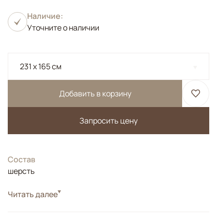
Наличие:
Уточните о наличии
231 x 165 см
Добавить в корзину
Запросить цену
Состав
шерсть
Цвета
Читать далее
Белый/Сливочный, Желтый, Бежевый
Узоры
Растительный