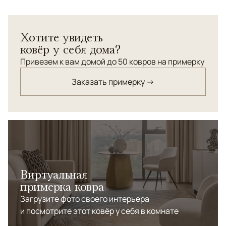
Афганский ковер.</br>Шерсть высшей категории.
</br> Натуральные красители растительного
Хотите увидеть
происхождения.</br> Высокая узелковая плотность.
ковёр у себя дома?
Привезем к вам домой до 50 ковров на примерку
Заказать примерку →
Виртуальная
примерка ковра
Загрузите фото своего интерьера
и посмотрите этот ковёр у себя в комнате