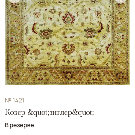
№ 1421
Ковер &quot;зиглер&quot;
В резерве