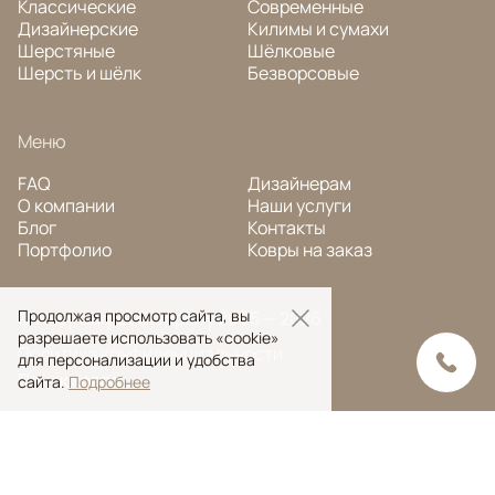
Классические
Современные
Дизайнерские
Килимы и сумахи
Шерстяные
Шёлковые
Шерсть и шёлк
Безворсовые
Меню
FAQ
Дизайнерам
О компании
Наши услуги
Блог
Контакты
Портфолио
Ковры на заказ
Продолжая просмотр сайта, вы
© Ansy Carpet Company 2005 — 2026
разрешаете использовать «cookie»
Политика конфиденциальности
для персонализации и удобства
Поиск ковра
сайта.
Подробнее
Поиск