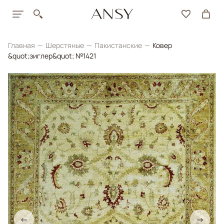
Главная
Шерстяные
Пакистанские
Ковер
&quot;зиглер&quot; №1421
←
→