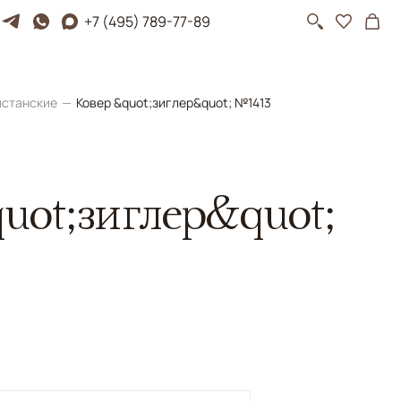
+7 (495) 789-77-89
истанские
Ковер &quot;зиглер&quot; №1413
uot;зиглер&quot;