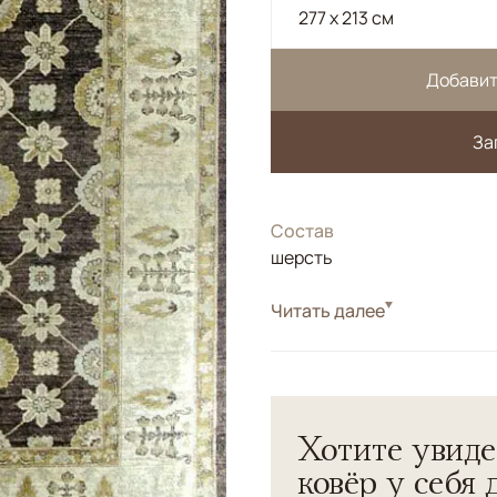
277 x 213 см
Добавит
За
Состав
шерсть
Цвета
Читать далее
Белый/Сливочный, 
Узоры
Растительный, Геом
Афганский ковер.</br>Шер
технологии.</br> Натурал
Хотите увиде
ковёр у себя 