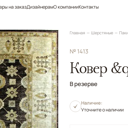
вры на заказ
Дизайнерам
О компании
Контакты
Главная
Шерстяные
Пак
№ 1413
Ковер &q
В резерве
Наличие:
Уточните о наличии