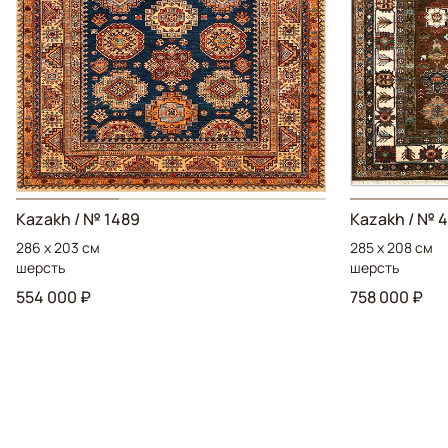
Kazakh / № 1489
Kazakh / № 4
286 x 203 см
285 x 208 см
шерсть
шерсть
554 000 ₽
758 000 ₽