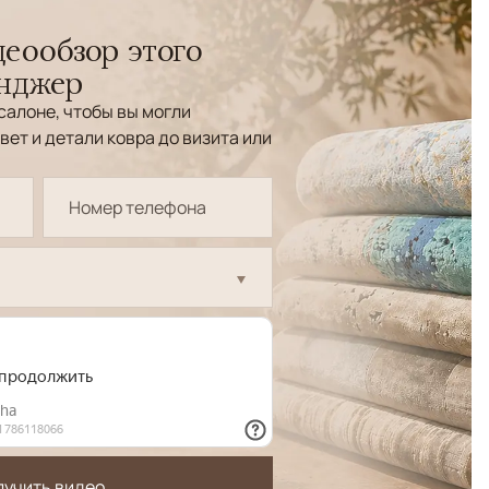
еообзор этого
енджер
салоне, чтобы вы могли
вет и детали ковра до визита или
лучить видео