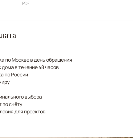
PDF
лата
а по Москве в день обращения
с дома в течение 48 часов
а по России
миру
финального выбора
 по счёту
ловия для проектов