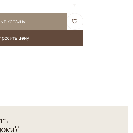
ь в корзину
просить цену
Черный/Темносиний
етрический
сть высшей категории.</br> Соткан по старинной
ьные красители растительного происхождения.
ть
дома?