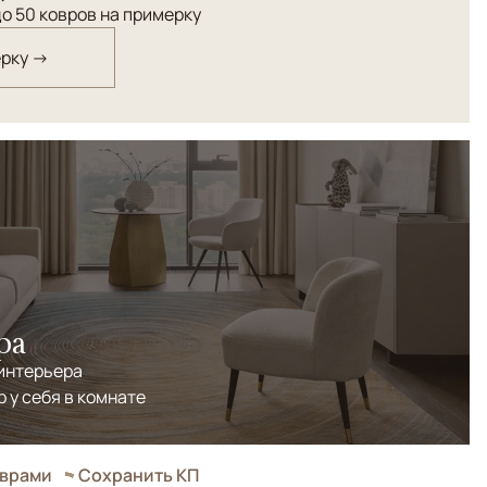
о 50 ковров на примерку
ерку →
ра
 интерьера
р у себя в комнате
оврами
Сохранить КП