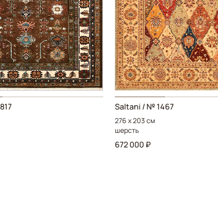
817
Saltani / № 1467
276 x 203 см
шерсть
672 000 ₽