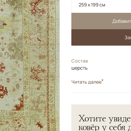
259 x 199 см
Добавит
За
Состав
шерсть
Читать далее
Белый/Сливочный, Ж
Цвета
Мультиколор
Узоры
Растительный
Пакистанский ковер.</br>
Хотите увиде
растительного происхожде
ковёр у себя 