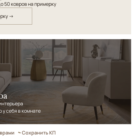
о 50 ковров на примерку
ерку →
ра
 интерьера
р у себя в комнате
оврами
Сохранить КП