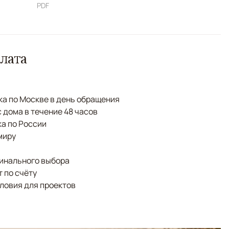
PDF
лата
а по Москве в день обращения
с дома в течение 48 часов
а по России
миру
финального выбора
 по счёту
ловия для проектов