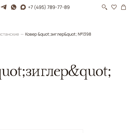
+7 (495) 789-77-89
истанские
Ковер &quot;зиглер&quot; №1398
uot;зиглер&quot;