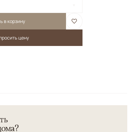
ь в корзину
просить цену
елтый, Красный/Бордовый,
Шерсть высшей категории.</br> Натуральные красители
ть
ния.</br> Высокая узелковая плотность.
дома?