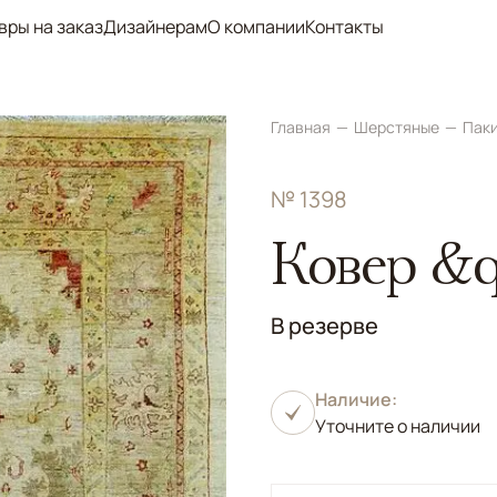
вры на заказ
Дизайнерам
О компании
Контакты
Главная
Шерстяные
Пак
№ 1398
Ковер &q
В резерве
Наличие:
Уточните о наличии