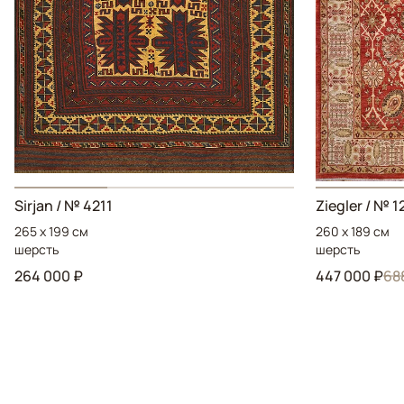
Sirjan / № 4211
Ziegler / № 1
265 x 199 см
260 x 189 см
шерсть
шерсть
264 000 ₽
447 000 ₽
68