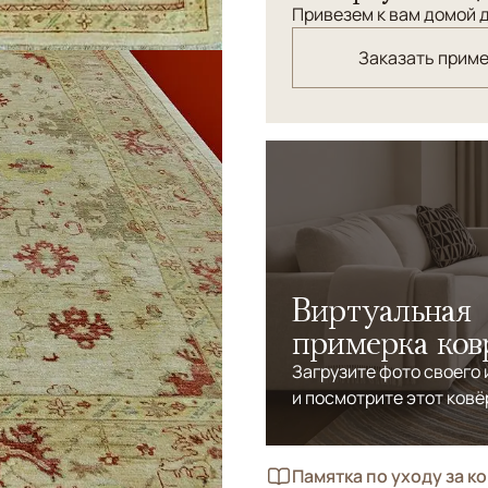
Привезем к вам домой д
Заказать прим
Виртуальная
примерка ков
Загрузите фото своего
и посмотрите этот ковё
Памятка по уходу за к