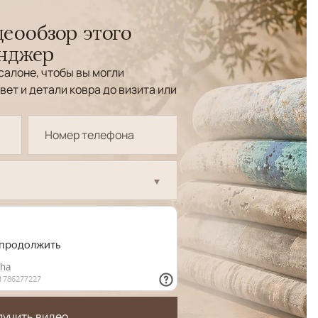
еообзор этого
енджер
салоне, чтобы вы могли
вет и детали ковра до визита или
лучить видео