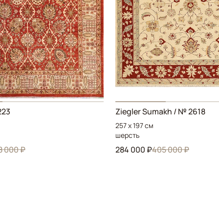
223
Ziegler Sumakh / № 2618
257 x 197 см
шерсть
8 000 ₽
284 000 ₽
405 000 ₽