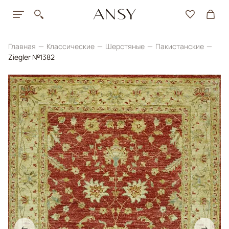
Главная
Классические
Шерстяные
Пакистанские
Ziegler №1382
←
→