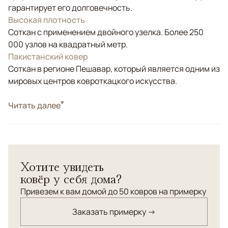
гарантирует его долговечность.
Высокая плотность
Соткан с применением двойного узелка. Более 250
000 узлов на квадратный метр.
Пакистанский ковер
Соткан в регионе Пешавар, который является одним из
мировых центров ковроткацкого искусства.
Стиль
Читать далее
Классические
Соткан с применением старинных технологий
ковроткачества: двойной узел, натуральные
красители, узелковые нити веретенной крутки.
Хотите увидеть
ковёр у себя дома?
Привезем к вам домой до 50 ковров на примерку
Заказать примерку →