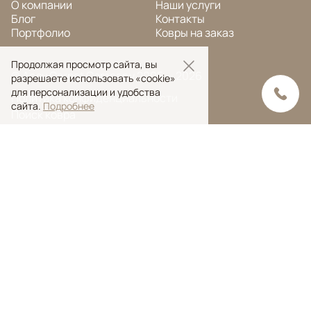
О компании
Наши услуги
Блог
Контакты
Портфолио
Ковры на заказ
Продолжая просмотр сайта, вы
© Ansy Carpet Company 2005 — 2026
разрешаете использовать «cookie»
для персонализации и удобства
Политика конфиденциальности
сайта.
Подробнее
Поиск ковра
Поиск