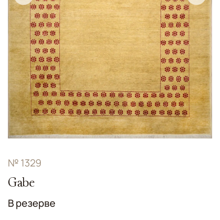
№ 1329
Gabe
В резерве