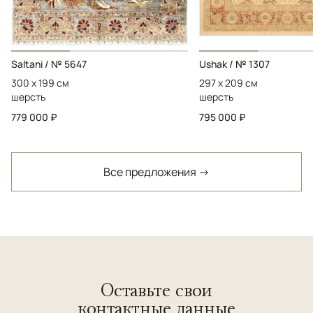
Saltani / № 5647
Ushak / № 1307
300 x 199 см
297 x 209 см
шерсть
шерсть
779 000 ₽
795 000 ₽
Все предложения →
Оставьте свои
контактные данные