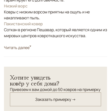
гарантирует его долговечность.
Низкий ворс
Ковры с низким ворсом приятны на ощупь и не
накапливают пыль.
Пакистанский ковер
Соткан в регионе Пешавар, который является одним из
мировых центров ковроткацкого искусства.
Стиль
Читать далее
Классические
Цвета
Желтый, Бежевый, Золотой
Узоры
Растительный, Без узора
Ковер "Габэ" соткан по старинной технологии ручного
Хотите увидеть
ковроткачества: исходные узелковые нити
ковёр у себя дома?
изготовлены на веретене, красители натуральные
растительного происхождения, двойной узелок.
Привезем к вам домой до 50 ковров на примерку
Заказать примерку →