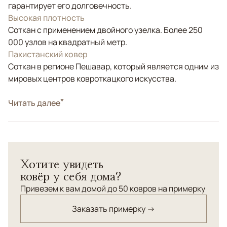
гарантирует его долговечность.
Высокая плотность
Соткан с применением двойного узелка. Более 250
000 узлов на квадратный метр.
Пакистанский ковер
Соткан в регионе Пешавар, который является одним из
мировых центров ковроткацкого искусства.
Стиль
Читать далее
Классические
Ковер "Зиглер" соткан с применением старинных
технологий ковроткачества: двойной узел,
натуральные красители, узелковые нити веретенной
Хотите увидеть
крутки.
ковёр у себя дома?
Привезем к вам домой до 50 ковров на примерку
Заказать примерку →