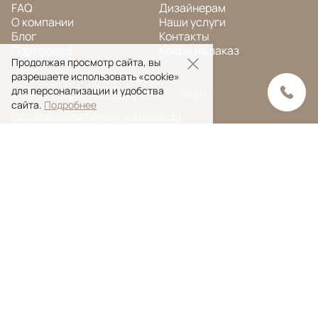
FAQ
Дизайнерам
О компании
Наши услуги
Блог
Контакты
Портфолио
Ковры на заказ
Продолжая просмотр сайта, вы
разрешаете использовать «cookie»
для персонализации и удобства
© Ansy Carpet Company 2005 — 2026
сайта.
Подробнее
Политика конфиденциальности
Поиск ковра
Поиск