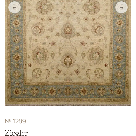
←
→
№ 1289
Ziegler