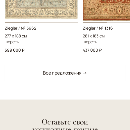
Ziegler / № 5662
Ziegler / № 1316
277 x 188 см
281 x 183 см
шерсть
шерсть
599 000 ₽
437 000 ₽
Все предложения →
Оставьте свои
контактные данные