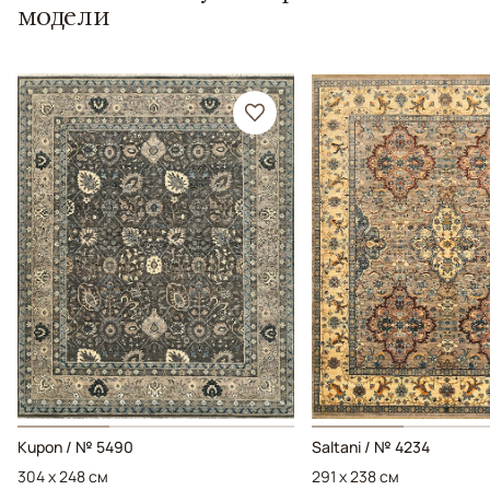
модели
Kupon / № 5490
Saltani / № 4234
304 x 248 см
291 x 238 см