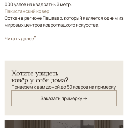
000 узлов на квадратный метр.
Пакистанский ковер
Соткан в регионе Пешавар, который является одним из
мировых центров ковроткацкого искусства.
Стиль
Читать далее
Классические
Цвета
Бирюзовый
Узоры
Растительный
Хотите увидеть
ковёр у себя дома?
Привезем к вам домой до 50 ковров на примерку
Заказать примерку →