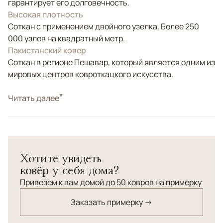
гарантирует его долговечность.
Высокая плотность
Соткан с применением двойного узелка. Более 250
000 узлов на квадратный метр.
Пакистанский ковер
Соткан в регионе Пешавар, который является одним из
мировых центров ковроткацкого искусства.
Стиль
Читать далее
Классические
Цвета
Серый, Оливковый, Мультиколор
Узоры
Растительный
Хотите увидеть
ковёр у себя дома?
Привезем к вам домой до 50 ковров на примерку
Заказать примерку →