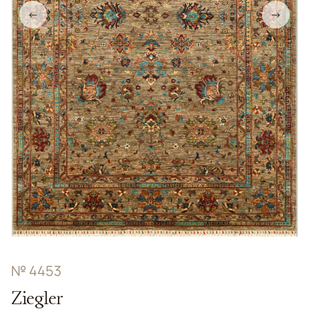
←
→
№ 4453
Ziegler