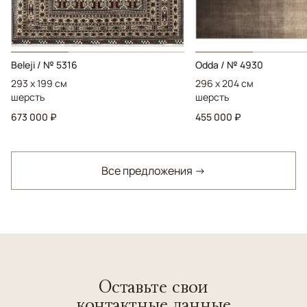
Beleji / № 5316
Odda / № 4930
293 x 199 см
296 x 204 см
шерсть
шерсть
673 000 ₽
455 000 ₽
Все предложения →
Оставьте свои
контактные данные