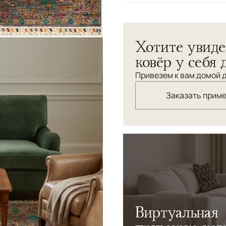
Узоры
Растительный
Хотите увиде
ковёр у себя 
Привезем к вам домой д
Заказать прим
Виртуальная