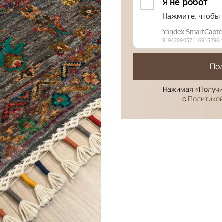
По
Нажимая «Получи
с
Политико