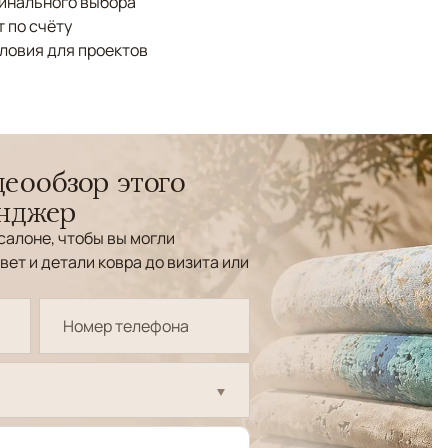
финального выбора
 по счёту
ловия для проектов
еообзор этого
енджер
салоне, чтобы вы могли
вет и детали ковра до визита или