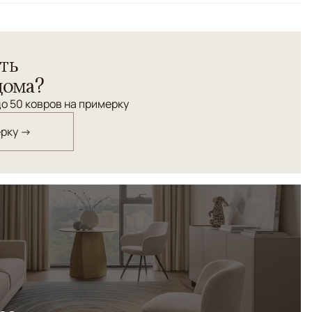
ть
дома?
о 50 ковров на примерку
ерку →