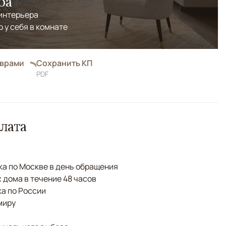
ра
 интерьера
р у себя в комнате
оврами
Сохранить КП
PDF
лата
а по Москве в день обращения
с дома в течение 48 часов
а по России
миру