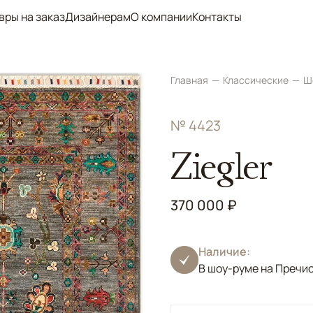
вры на заказ
Дизайнерам
О компании
Контакты
Главная
Классические
Ш
№ 4423
Ziegler
370 000 ₽
Наличие:
В шоу-руме на Пречи