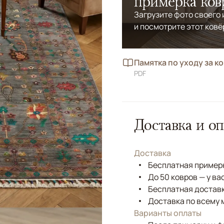
примерка ков
Загрузите фото своего
и посмотрите этот ковё
Памятка по уходу за к
PDF
Доставка и оп
Доставка
Бесплатная примерк
До 50 ковров — у ва
Бесплатная доставк
Доставка по всему 
Варианты оплаты