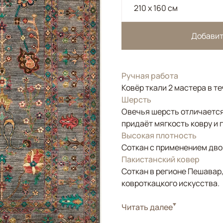
210 x 160 см
Добавит
Ручная работа
Ковёр ткали 2 мастера в т
Шерсть
Овечья шерсть отличается
придаёт мягкость ковру и 
Высокая плотность
Соткан с применением двой
Пакистанский ковер
Соткан в регионе Пешавар
ковроткацкого искусства.
Стиль
Читать далее
Классические
Цвета
Серый, Голубой, Му