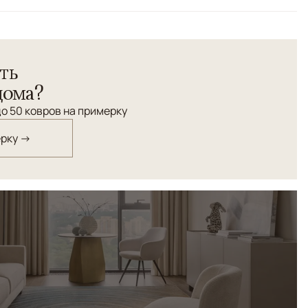
ть
дома?
о 50 ковров на примерку
ерку →