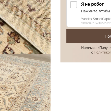
По
Нажимая «Получи
с
Политико