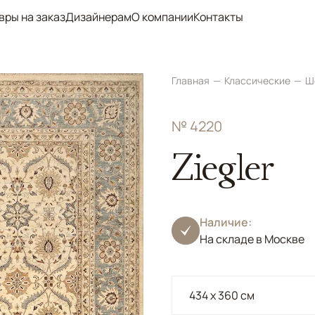
вры на заказ
Дизайнерам
О компании
Контакты
Главная
Классические
Ш
№ 4220
Ziegler
Наличие:
На складе в Москве
434 x 360 см