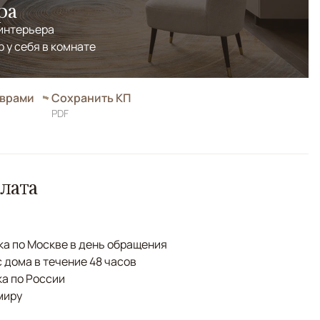
ра
 интерьера
р у себя в комнате
оврами
Сохранить КП
PDF
лата
а по Москве в день обращения
с дома в течение 48 часов
а по России
миру