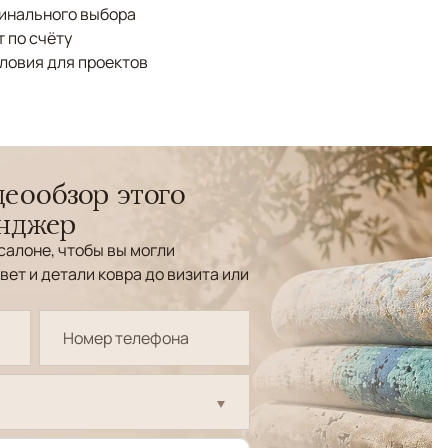
финального выбора
 по счёту
ловия для проектов
еообзор этого
енджер
салоне, чтобы вы могли
вет и детали ковра до визита или