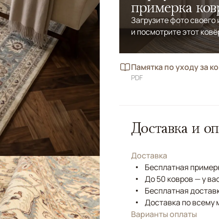
примерка ков
Загрузите фото своего
и посмотрите этот ковё
Памятка по уходу за к
PDF
Доставка и оп
Доставка
Бесплатная примерк
До 50 ковров — у ва
Бесплатная доставк
Доставка по всему 
Варианты оплаты