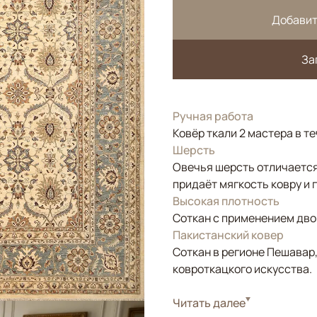
Добавит
За
Ручная работа
Ковёр ткали 2 мастера в т
Шерсть
Овечья шерсть отличается
придаёт мягкость ковру и 
Высокая плотность
Соткан с применением двой
Пакистанский ковер
Соткан в регионе Пешавар
ковроткацкого искусства.
Стиль
Читать далее
Классические