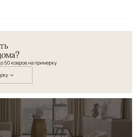
ть
дома?
о 50 ковров на примерку
ерку →