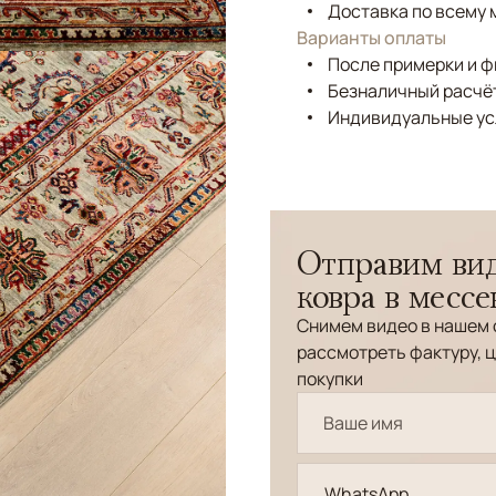
Доставка по всему 
Варианты оплаты
После примерки и 
Безналичный расчёт
Индивидуальные ус
Отправим вид
ковра в месс
Снимем видео в нашем 
рассмотреть фактуру, ц
покупки
WhatsApp