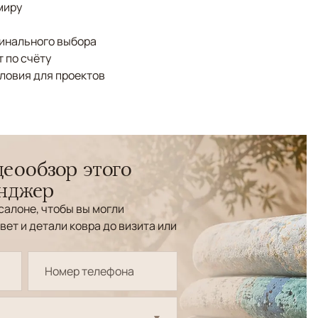
миру
финального выбора
 по счёту
ловия для проектов
еообзор этого
енджер
салоне, чтобы вы могли
вет и детали ковра до визита или