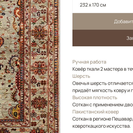
232 x 170 см
Добавит
За
Ручная работа
Ковёр ткали 2 мастера в т
Шерсть
Овечья шерсть отличается
придаёт мягкость ковру и 
Высокая плотность
Соткан с применением двой
Пакистанский ковер
Соткан в регионе Пешавар
ковроткацкого искусства.