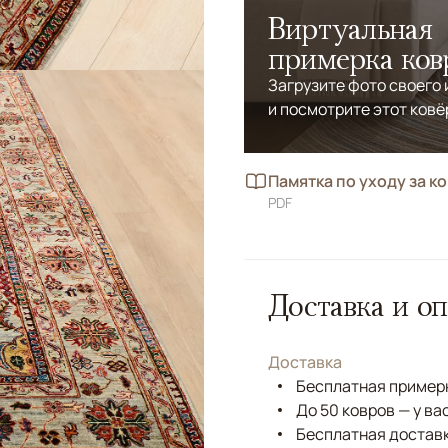
Виртуальная
примерка ков
Загрузите фото своего
и посмотрите этот ковё
Памятка по уходу за к
PDF
Доставка и оп
Доставка
Бесплатная примерк
До 50 ковров — у ва
Бесплатная доставк