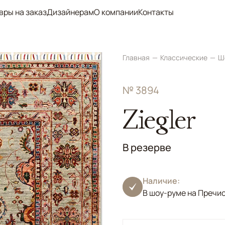
вры на заказ
Дизайнерам
О компании
Контакты
Главная
Классические
Ш
№ 3894
Ziegler
В резерве
Наличие:
В шоу-руме на Пречи