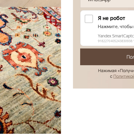
По
Нажимая «Получи
с
Политико