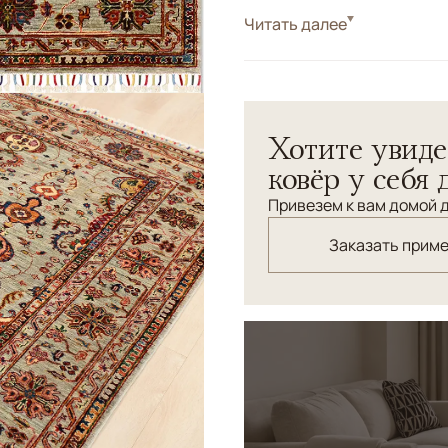
Стиль
Читать далее
Классические
Цвета
Оливковый
Узоры
Растительный
Хотите увиде
ковёр у себя 
Привезем к вам домой д
Заказать прим