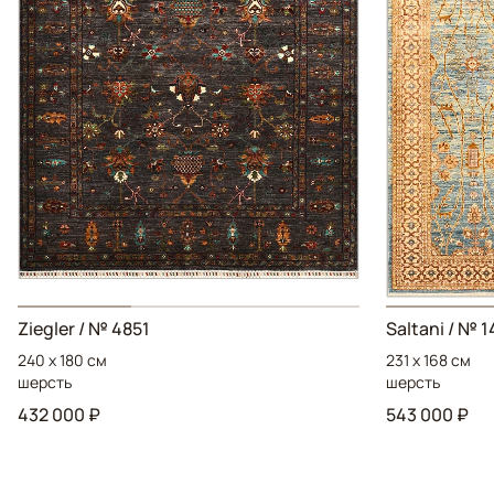
Ziegler / № 4851
Saltani / № 
240 x 180 см
231 x 168 см
шерсть
шерсть
432 000 ₽
543 000 ₽