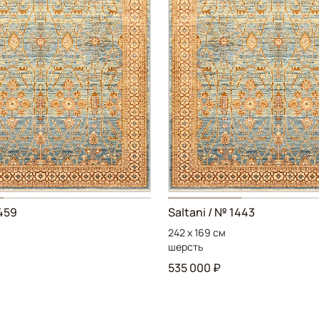
1459
Saltani / № 1443
242 x 169 см
шерсть
535 000 ₽