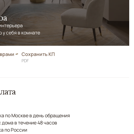
ра
 интерьера
р у себя в комнате
оврами
Сохранить КП
PDF
лата
а по Москве в день обращения
с дома в течение 48 часов
а по России