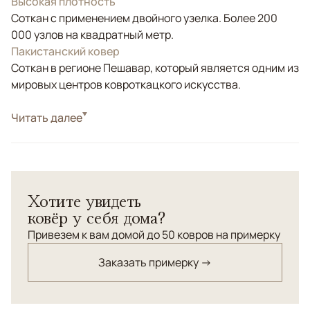
Высокая плотность
Соткан с применением двойного узелка. Более 200
000 узлов на квадратный метр.
Пакистанский ковер
Соткан в регионе Пешавар, который является одним из
мировых центров ковроткацкого искусства.
Стиль
Читать далее
Классические
Цвета
Бежевый
Узоры
Растительный
Роскошный пакистанский ковер Ziegler ручной работы
Хотите увидеть
соткан в теплой бежево-золотистой гамме с нежными
ковёр у себя дома?
акцентами серого, оливкового и винного оттенков.
Узор построен на изящных растительных мотивах,
Привезем к вам домой до 50 ковров на примерку
создающих гармоничное и утонченное оформление.
Заказать примерку →
Благодаря старинной технологии ткачества из
шерстяной нити веретенной крутки и натуральных
красителей, ковер отличается глубиной цвета,