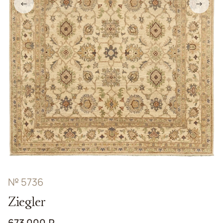
←
→
№ 5736
Ziegler
673 000 ₽