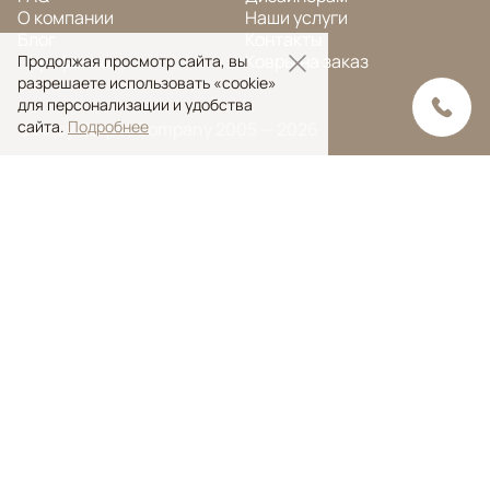
О компании
Наши услуги
Блог
Контакты
Портфолио
Ковры на заказ
Продолжая просмотр сайта, вы
разрешаете использовать «cookie»
для персонализации и удобства
сайта.
Подробнее
© Ansy Carpet Company 2005 — 2026
Политика конфиденциальности
Поиск ковра
Поиск