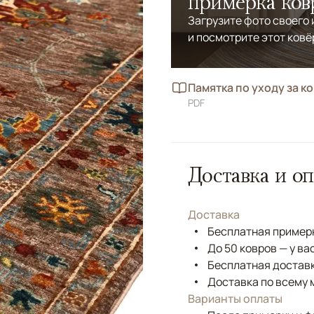
примерка ков
Загрузите фото своего
и посмотрите этот ковё
Памятка по уходу за к
PDF
Доставка и оп
Доставка
Бесплатная примерк
До 50 ковров — у ва
Бесплатная доставк
Доставка по всему 
Варианты оплаты