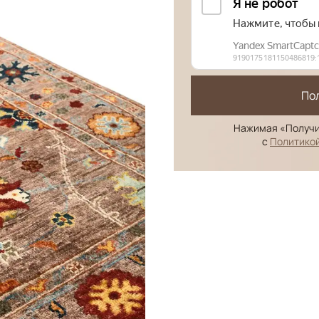
По
Нажимая «Получи
с
Политико