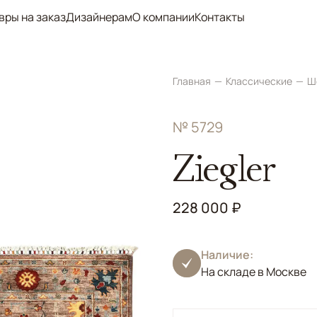
вры на заказ
Дизайнерам
О компании
Контакты
Главная
Классические
Ш
№ 5729
Ziegler
228 000 ₽
Наличие:
На складе в Москве