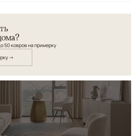
сотканы вручную из шерстяной нити веретенной крутки с
ть
красителей, что делает их прочными и долговечными.
 в теплых песочно-коричневых тонах с вкраплениями
дома?
ового, а растительный орнамент добавляет
о 50 ковров на примерку
 Идеально подойдут в качестве прикроватных ковров,
 восточный шарм.
ерку →