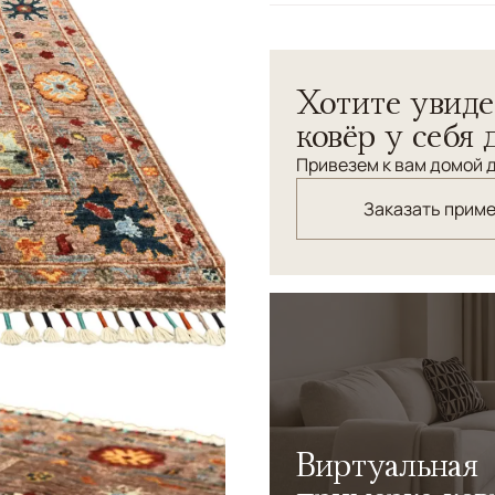
Узоры
Растительный
Эти парные ковры Ziegler 
Хотите увиде
применением натуральных 
Цветовая гамма выдержана
ковёр у себя 
терракоты, синего и оливк
Привезем к вам домой д
изысканности и гармонии.
придавая интерьеру уют и
Заказать прим
Виртуальная