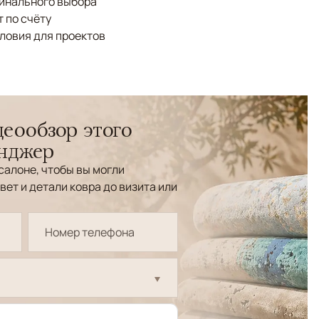
финального выбора
 по счёту
ловия для проектов
еообзор этого
енджер
салоне, чтобы вы могли
вет и детали ковра до визита или