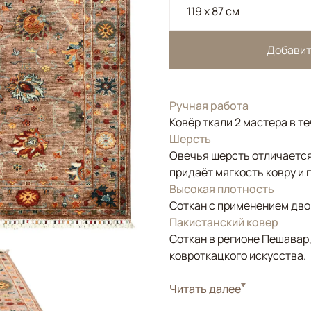
119 x 87 см
Добавит
Ручная работа
Ковёр ткали 2 мастера в т
Шерсть
Овечья шерсть отличается
придаёт мягкость ковру и 
Высокая плотность
Соткан с применением двой
Пакистанский ковер
Соткан в регионе Пешавар
ковроткацкого искусства.
Стиль
Читать далее
Классические
Цвета
Розовый, Коричневы