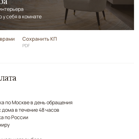
ра
 интерьера
р у себя в комнате
оврами
Сохранить КП
PDF
лата
а по Москве в день обращения
с дома в течение 48 часов
а по России
миру