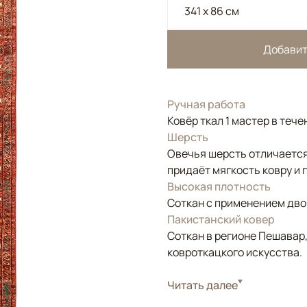
341 x 86 см
Добавит
Ручная работа
Ковёр ткал 1 мастер в тече
Шерсть
Овечья шерсть отличается
придаёт мягкость ковру и 
Высокая плотность
Соткан с применением двой
Пакистанский ковер
Соткан в регионе Пешавар
ковроткацкого искусства.
Стиль
Читать далее
Классические
Цвета
Красный/Бордовый