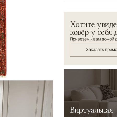
Узоры
Растительный
Эта ковровая дорожка Zieg
Хотите увиде
шерстяной нити веретенно
Основу составляет насыщ
ковёр у себя 
растительными узорами в 
Привезем к вам домой д
работа мастеров делает д
элегантности, подчеркив
Заказать прим
Виртуальная