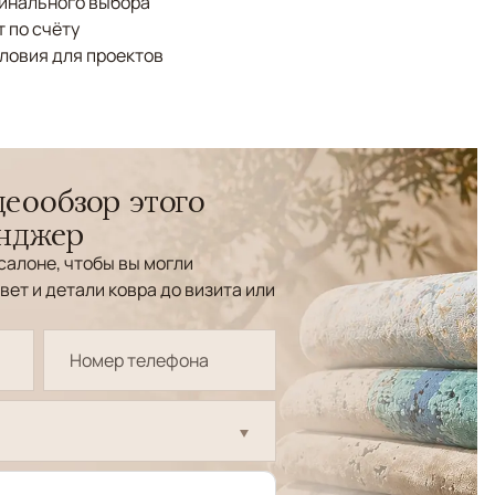
финального выбора
 по счёту
ловия для проектов
еообзор этого
енджер
салоне, чтобы вы могли
вет и детали ковра до визита или