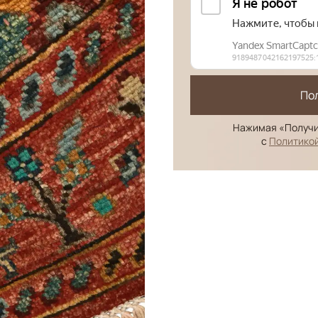
По
Нажимая «Получи
с
Политико