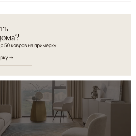
ler соткана вручную по старинной технологии из
ть
й крутки с применением натуральных красителей.
енный терракотовый цвет, украшенный изысканными
дома?
бирюзовой, бежевой и изумрудной гамме. Тончайшая
о 50 ковров на примерку
орожку гармоничным сочетанием традиции и
ающим индивидуальность интерьера.
ерку →