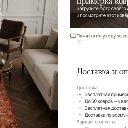
примерка ков
Загрузите фото своего
и посмотрите этот ковё
Памятка по уходу за к
PDF
Доставка и оп
Доставка
Бесплатная примерк
До 50 ковров — у ва
Бесплатная доставк
Доставка по всему 
Варианты оплаты