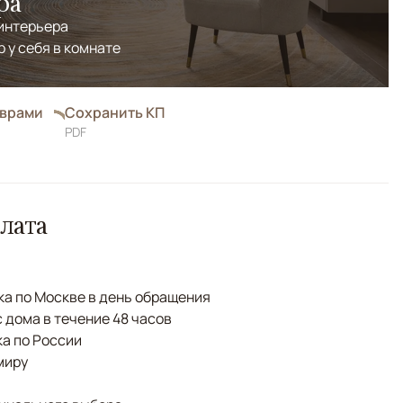
ра
 интерьера
р у себя в комнате
оврами
Сохранить КП
PDF
лата
а по Москве в день обращения
с дома в течение 48 часов
а по России
миру