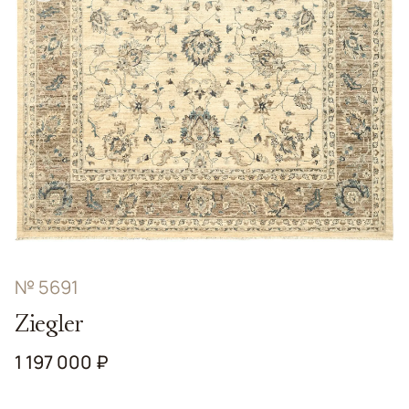
№ 5691
Ziegler
1 197 000 ₽