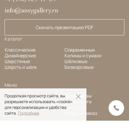
info@ansygallery.ru
Скачать презентацию PDF
Каталог
Классические
Современные
Дизайнерские
Килимы и сумахи
Шерстяные
Шёлковые
Шерсть и шёлк
Безворсовые
Меню
FAQ
Дизайнерам
Продолжая просмотр сайта, вы
О компании
Наши услуги
разрешаете использовать «cookie»
Блог
Контакты
для персонализации и удобства
Портфолио
Ковры на заказ
сайта.
Подробнее