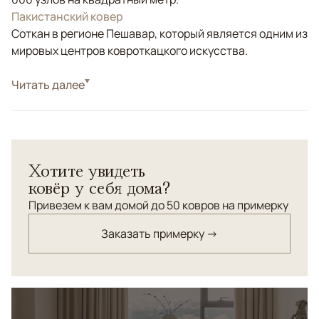
Пакистанский ковер
Соткан в регионе Пешавар, который является одним из
мировых центров ковроткацкого искусства.
Стиль
Читать далее
Классические
Цвета
Бежевый
Узоры
Растительный
Пакистанский шерстяной ковер Ziegler ручной работы
Хотите увидеть
выполнен в светлой цветовой гамме с гармоничным
ковёр у себя дома?
сочетанием кремового, бежевого и голубовато-серого
оттенков. Классический цветочный орнамент в
Привезем к вам домой до 50 ковров на примерку
восточном стиле придает ему утонченность и
Заказать примерку →
благородство. Благодаря мягкой шерсти и плотному
узору ковер не только украсит интерьер, но и создаст
атмосферу тепла и уюта.