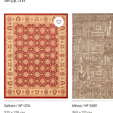
Saltani / № 1274
Mihos / № 5081
370 x 276 см
365 x 271 см