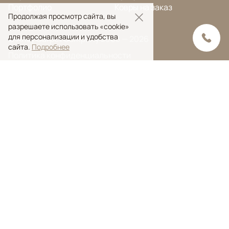
Портфолио
Ковры на заказ
Продолжая просмотр сайта, вы
разрешаете использовать «cookie»
для персонализации и удобства
© Ansy Carpet Company 2005 — 2026
сайта.
Подробнее
Политика конфиденциальности
Поиск ковра
Поиск
Ansy Сarpet Сompany