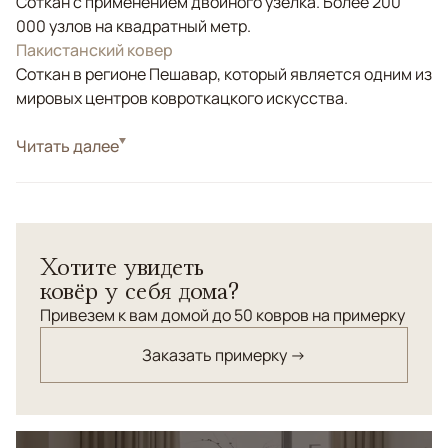
Соткан с применением двойного узелка. Более 200
000 узлов на квадратный метр.
Пакистанский ковер
Соткан в регионе Пешавар, который является одним из
мировых центров ковроткацкого искусства.
Стиль
Читать далее
Классические
Цвета
Бирюзовый, Зеленый, Мультиколор
Узоры
Растительный
Пакистанский шерстяной ковер Ziegler выполнен
Хотите увидеть
вручную из натуральной шерсти и украшен
ковёр у себя дома?
традиционным восточным орнаментом. Его богатая
сине-зеленая палитра с красными и золотистыми
Привезем к вам домой до 50 ковров на примерку
акцентами придает пространству глубину и
Заказать примерку →
изысканность. Такой ковер станет эффектным
центром интерьера, добавив дому уют и благородную
эстетику.