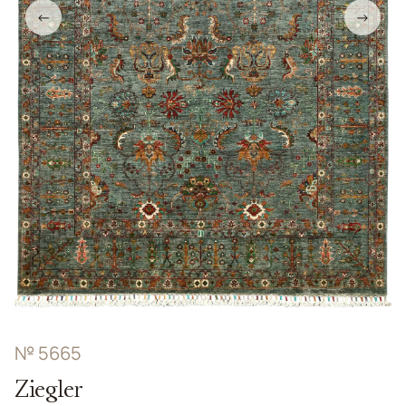
←
→
№ 5665
Ziegler