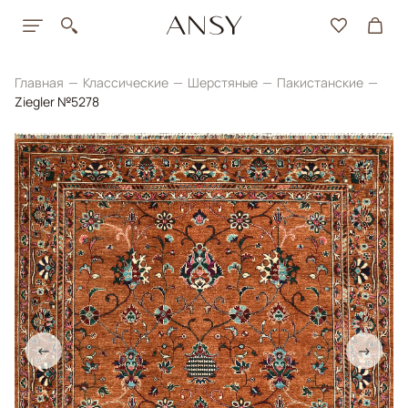
Главная
Классические
Шерстяные
Пакистанские
Ziegler №5278
←
→