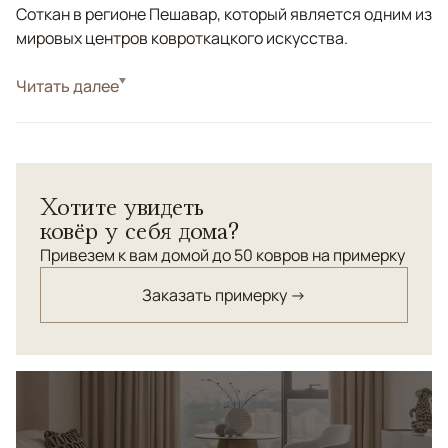
Соткан в регионе Пешавар, который является одним из
мировых центров ковроткацкого искусства.
Стиль
Читать далее
Классические
Цвета
Коричневый/Терракотовый, Мультиколор
Узоры
Растительный
Хотите увидеть
ковёр у себя дома?
Привезем к вам домой до 50 ковров на примерку
Заказать примерку →