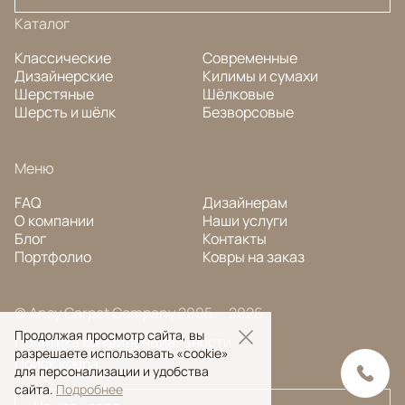
Каталог
Классические
Современные
Дизайнерские
Килимы и сумахи
Шерстяные
Шёлковые
Шерсть и шёлк
Безворсовые
Меню
FAQ
Дизайнерам
О компании
Наши услуги
Блог
Контакты
Портфолио
Ковры на заказ
© Ansy Carpet Company 2005 — 2026
Продолжая просмотр сайта, вы
Политика конфиденциальности
разрешаете использовать «cookie»
Поиск ковра
для персонализации и удобства
сайта.
Подробнее