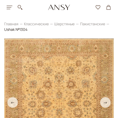
Главная
Классические
Шерстяные
Пакистанские
Ushak №1304
←
→