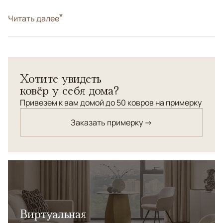
Стиль
Читать далее
Классические
Цвета
Желтый, Белый/Сливочный, Бежевый
Узоры
Растительный
Ковер "Ушак" соткан по старинной технологии из
Хотите увидеть
шерсти ручной крутки высшего качества.
ковёр у себя дома?
Привезем к вам домой до 50 ковров на примерку
Заказать примерку →
Виртуальная