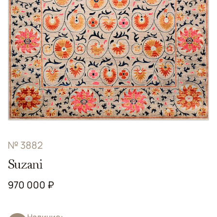
№ 3882
Suzani
970 000 ₽