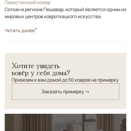
Пакистанский ковер
Соткан в регионе Пешавар, который является одним из
мировых центров ковроткацкого искусства.
Стиль
Читать далее
Классические
Цвета
Серый, Розовый, Мультиколор
Узоры
Растительный
Хотите увидеть
ковёр у себя дома?
Привезем к вам домой до 50 ковров на примерку
Заказать примерку →