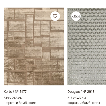
-35%
Korto / № 5477
Douglas / № 2918
318 x 245 см
317 x 243 см
шерсть и бамб. шелк
шерсть и бамб. шелк