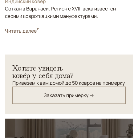
Индийский ковер
Соткан в Варанаси. Регион с XVIII века известен
своими ковроткацкими мануфактурами.
Стиль
Читать далее
Дизайнерские
Стильный дизайнерский ковер "Стертая классика"
выполнен в оттенках серого цвета.
Хотите увидеть
ковёр у себя дома?
Привезем к вам домой до 50 ковров на примерку
Заказать примерку →