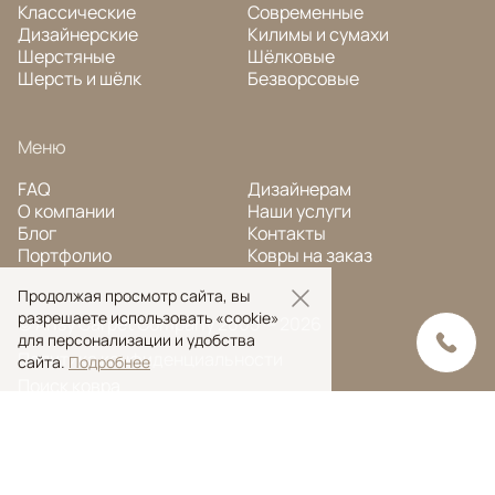
Классические
Современные
Дизайнерские
Килимы и сумахи
Шерстяные
Шёлковые
Шерсть и шёлк
Безворсовые
Меню
FAQ
Дизайнерам
О компании
Наши услуги
Блог
Контакты
Портфолио
Ковры на заказ
Продолжая просмотр сайта, вы
разрешаете использовать «cookie»
© Ansy Carpet Company 2005 — 2026
для персонализации и удобства
Политика конфиденциальности
сайта.
Подробнее
Поиск ковра
Поиск