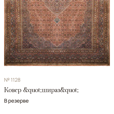
№ 1128
Ковер &quot;шираз&quot;
В резерве