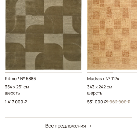
Ritmo / № 5886
Madras / № 1174
354 x 251 см
343 x 242 см
шерсть
шерсть
1 417 000 ₽
531 000 ₽
1 062 000 ₽
Все предложения →