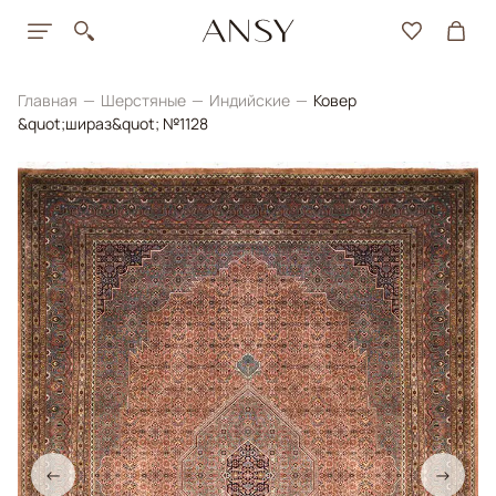
Главная
Шерстяные
Индийские
Ковер
&quot;шираз&quot; №1128
←
→