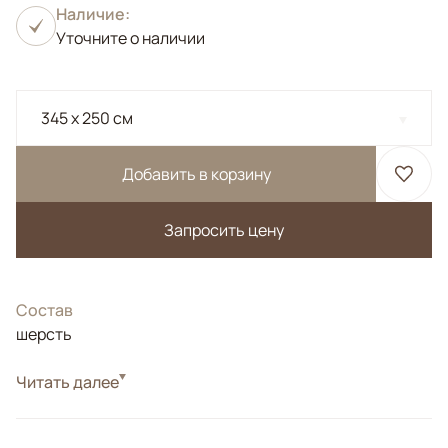
Наличие:
Уточните о наличии
345 x 250 см
Добавить в корзину
Запросить цену
Состав
шерсть
Цвета
Читать далее
Коричневый/Терракотовый
Узоры
Растительный, Геометрический