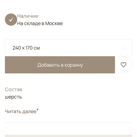
Наличие:
На складе в Москве
240 x 170 см
Добавить в корзину
Состав
шерсть
Стиль
Читать далее
Классические
Индийский ковер.</br>Высочайшая плотность для
данного типа ковров.</br> Шерсть высшей категории.