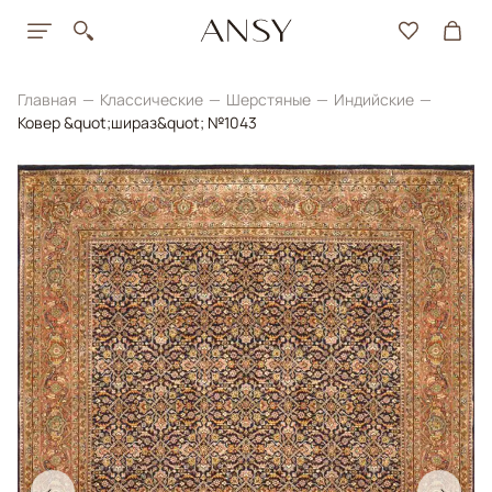
Главная
Классические
Шерстяные
Индийские
Ковер &quot;шираз&quot; №1043