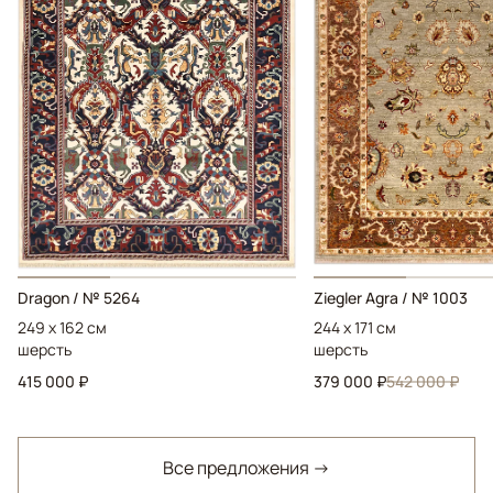
Dragon / № 5264
Ziegler Agra / № 1003
249 x 162 см
244 x 171 см
шерсть
шерсть
415 000 ₽
379 000 ₽
542 000 ₽
Все предложения →