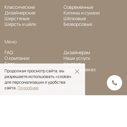
Классические
Современные
Дизайнерские
Килимы и сумахи
Шерстяные
Шёлковые
Шерсть и шёлк
Безворсовые
Меню
FAQ
Дизайнерам
О компании
Наши услуги
Блог
Контакты
Портфолио
Ковры на заказ
Продолжая просмотр сайта, вы
разрешаете использовать «cookie»
для персонализации и удобства
© Ansy Carpet Company 2005 — 2026
сайта.
Подробнее
Политика конфиденциальности
Поиск ковра