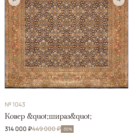
←
→
№ 1043
Ковер &quot;шираз&quot;
314 000 ₽
449 000 ₽
-30%