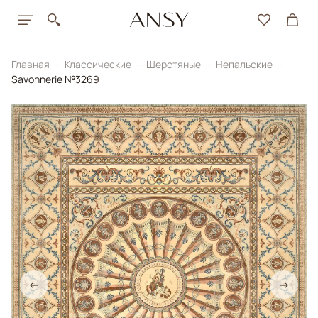
Главная
Классические
Шерстяные
Непальские
Savonnerie №3269
←
→