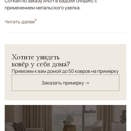
Соткан по заказу ANSY в Бадохи (Индия) с
применением непальского узелка.
Стиль
Читать далее
Классические
Белый/Сливочный, Бежевый, Коричневый/
Цвета
Терракотовый, Голубой, Мультиколор
Узоры
Растительный, Геометрический
Хотите увидеть
ковёр у себя дома?
Привезем к вам домой до 50 ковров на примерку
Заказать примерку →