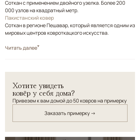
Соткан с применением двойного узелка. Более 200
000 узлов на квадратный метр.
Пакистанский ковер
Соткан в регионе Пешавар, который является одним из
мировых центров ковроткацкого искусства.
Стиль
Читать далее
Классические
Цвета
Бежевый, Мультиколор
Узоры
Растительный
Ковер Saltani из Пакистана выполнен вручную из
Хотите увидеть
натуральной шерсти и украшен изысканным
ковёр у себя дома?
флоральным узором на светлом фоне. Его
благородные оттенки и тонкая проработка деталей
Привезем к вам домой до 50 ковров на примерку
создают атмосферу уюта и гармонии, делая ковер
Заказать примерку →
выразительным акцентом в интерьере.