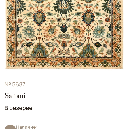
№ 5687
Saltani
В резерве
Наличие: