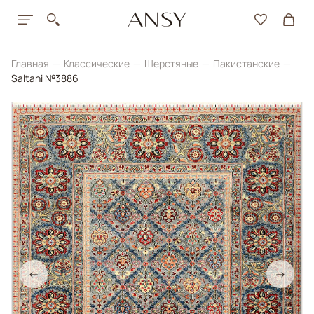
Главная
Классические
Шерстяные
Пакистанские
Saltani №3886
←
→