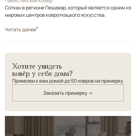
Пакистанский ковер
Соткан в регионе Пешавар, который является одним из
мировых центров ковроткацкого искусства.
Стиль
Читать далее
Классические
Цвета
Голубой, Синий, Мультиколор
Узоры
Растительный
Хотите увидеть
ковёр у себя дома?
Привезем к вам домой до 50 ковров на примерку
Заказать примерку →