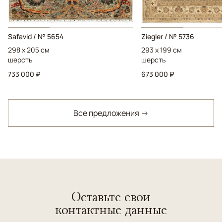
Safavid / № 5654
Ziegler / № 5736
298 x 205 см
293 x 199 см
шерсть
шерсть
733 000 ₽
673 000 ₽
Все предложения →
Оставьте свои
контактные данные