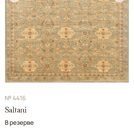
№ 4416
Saltani
В резерве