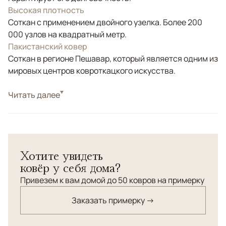
Высокая плотность
Соткан с применением двойного узелка. Более 200
000 узлов на квадратный метр.
Пакистанский ковер
Соткан в регионе Пешавар, который является одним из
мировых центров ковроткацкого искусства.
Стиль
Читать далее
Классические
Цвета
Бежевый, Серый
Узоры
Геометрический
Хотите увидеть
ковёр у себя дома?
Привезем к вам домой до 50 ковров на примерку
Заказать примерку →