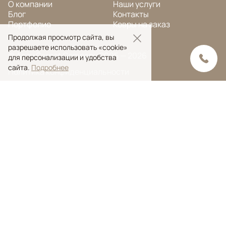
О компании
Наши услуги
Блог
Контакты
Портфолио
Ковры на заказ
Продолжая просмотр сайта, вы
разрешаете использовать «cookie»
© Ansy Carpet Company 2005 — 2026
для персонализации и удобства
сайта.
Подробнее
Политика конфиденциальности
Поиск ковра
Поиск