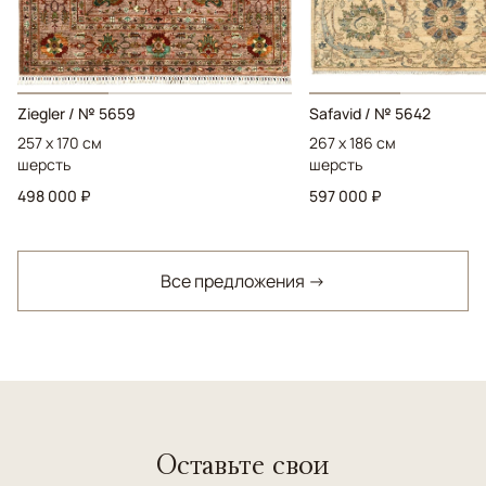
Ziegler / № 5659
Safavid / № 5642
257 x 170 см
267 x 186 см
шерсть
шерсть
498 000 ₽
597 000 ₽
Все предложения →
Оставьте свои