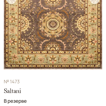
№ 1473
Saltani
В резерве