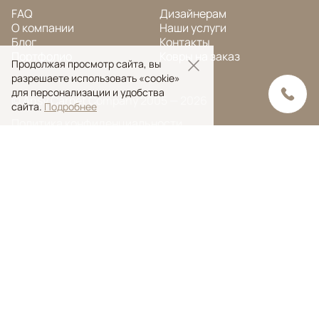
FAQ
Дизайнерам
О компании
Наши услуги
Блог
Контакты
Портфолио
Ковры на заказ
Продолжая просмотр сайта, вы
разрешаете использовать «cookie»
для персонализации и удобства
© Ansy Carpet Company 2005 — 2026
сайта.
Подробнее
Политика конфиденциальности
Поиск ковра
Поиск