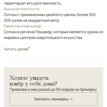
гарантирует его долговечность.
Высокая плотность
Соткан с применением двойного узелка. Более 300
000 узлов на квадратный метр.
Пакистанский ковер
Соткан в регионе Пешавар, который является одним из
мировых центров ковроткацкого искусства.
Стиль
Читать далее
Классические
Цвета
Коричневый/Терракотовый
Узоры
Растительный
Ковер "Салтани" из шерсти высшей категории, соткан в
Хотите увидеть
Пакистане по старинной технологии. Натуральные
ковёр у себя дома?
красители, высокая плотность.
Привезем к вам домой до 50 ковров на примерку
Заказать примерку →