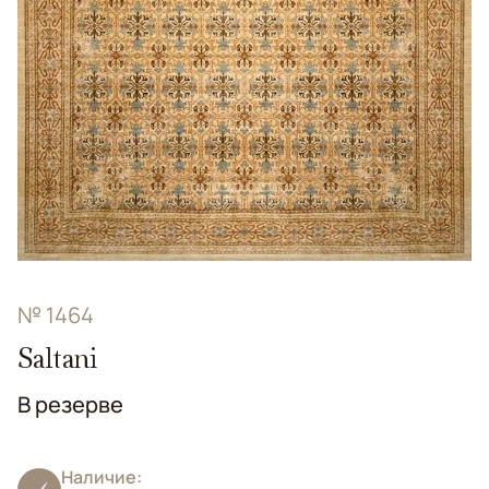
№ 1464
Saltani
В резерве
Наличие: