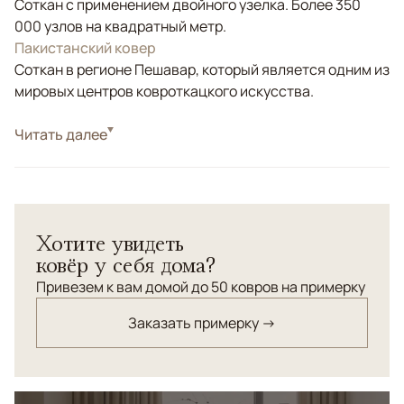
Соткан с применением двойного узелка. Более 350
000 узлов на квадратный метр.
Пакистанский ковер
Соткан в регионе Пешавар, который является одним из
мировых центров ковроткацкого искусства.
Стиль
Читать далее
Классические
Цвета
Желтый, Бежевый
Узоры
Растительный, Геометрический
Ковер высочайшей узелковой плотности из коллекции
Хотите увидеть
"Салтани. Изготовлен по старинной технологии в
ковёр у себя дома?
Пакистане. Натуральные красители.
Привезем к вам домой до 50 ковров на примерку
Заказать примерку →