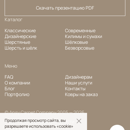
Скачать презентацию PDF
Каталог
Классические
Современные
Дизайнерские
Килимы и сумахи
Шерстяные
Шёлковые
Шерсть и шёлк
Безворсовые
Меню
FAQ
Дизайнерам
О компании
Наши услуги
Блог
Контакты
Портфолио
Ковры на заказ
© Ansy Carpet Company 2005 — 2026
Продолжая просмотр сайта, вы
Политика конфиденциальности
разрешаете использовать «cookie»
Поиск ковра