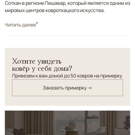
Соткан в регионе Пешавар, который является одним из
мировых центров ковроткацкого искусства.
Стиль
Читать далее
Классические
Цвета
Коричневый/Терракотовый
Узоры
Растительный
Ковер из коллекции "Салтани". Соткан по заказу
Хотите увидеть
галереи в Пешаваре. Натуральные красители. Шерсть
ковёр у себя дома?
высшей категории.
Привезем к вам домой до 50 ковров на примерку
Заказать примерку →