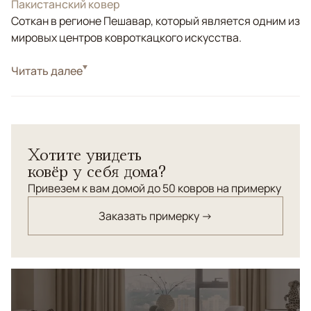
Пакистанский ковер
Соткан в регионе Пешавар, который является одним из
мировых центров ковроткацкого искусства.
Стиль
Читать далее
Классические
Ковер из коллекции "Салтани". Соткан по заказу
галереи в Пешаваре. Высочайшая плотность узлов для
данного типа ковров. Натуральные красители. Шерсть
Хотите увидеть
высшей категории.
ковёр у себя дома?
Привезем к вам домой до 50 ковров на примерку
Заказать примерку →