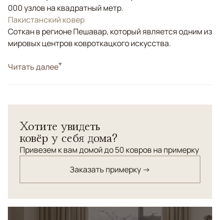
000 узлов на квадратный метр.
Пакистанский ковер
Соткан в регионе Пешавар, который является одним из
мировых центров ковроткацкого искусства.
Стиль
Читать далее
Классические
Бежевый, Коричневый/Терракотовый,
Цвета
Оливковый
Узоры
Растительный
Хотите увидеть
Ковер из коллекции "Салтани". Соткан по заказу
ковёр у себя дома?
галереи в Пешаваре. Высочайшая плотность узлов для
данного типа ковров. Натуральные красители. Шерсть
Привезем к вам домой до 50 ковров на примерку
высшей категории
Заказать примерку →