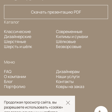
Скачать презентацию PDF
Каталог
Классические
Современные
Дизайнерские
Килимы и сумахи
Шерстяные
Шёлковые
Шерсть и шёлк
Безворсовые
Меню
FAQ
Дизайнерам
О компании
Наши услуги
Блог
Контакты
Портфолио
Ковры на заказ
© Ansy Carpet Company 2005 — 2026
Продолжая просмотр сайта, вы
разрешаете использовать «cookie»
Политика конфиденциальности