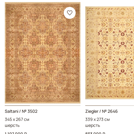
Saltani / № 3502
Ziegler / № 2646
345 x 267 см
339 x 273 см
шерсть
шерсть
1 197 000 ₽
833 000 ₽