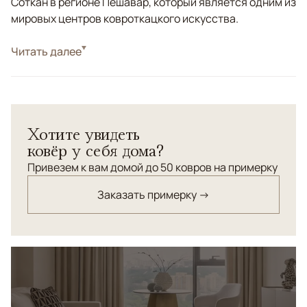
Соткан в регионе Пешавар, который является одним из
мировых центров ковроткацкого искусства.
Стиль
Читать далее
Классические
Цвета
Красный/Бордовый
Узоры
Растительный
Ковер из коллекции "Салтани". Соткан по компании
Хотите увидеть
галереи в Пешаваре. Высочайшая плотность узлов для
ковёр у себя дома?
данного типа ковров. Натуральные красители. Шерсть
высшей категории
Привезем к вам домой до 50 ковров на примерку
Заказать примерку →