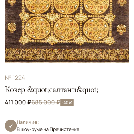
№ 1224
Ковер &quot;салтани&quot;
411 000 ₽
685 000 ₽
-40%
Наличие:
В шоу-руме на Пречистенке