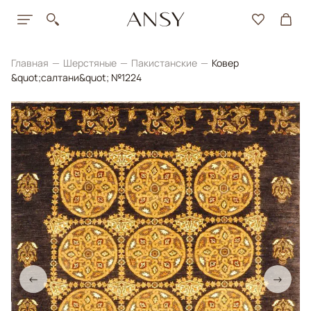
Главная
Шерстяные
Пакистанские
Ковер
&quot;салтани&quot; №1224
←
→