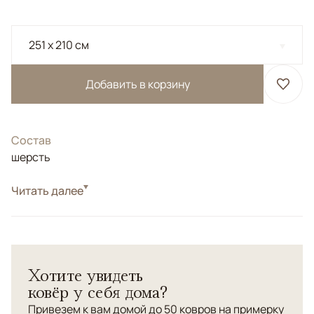
251 x 210 см
Добавить в корзину
Состав
шерсть
Цвета
Читать далее
Желтый, Коричневый/Терракотовый
Узоры
Геометрический
Ковер из коллекции "Салтани".</br> Соткан по заказу
галереи в Пешаваре. </br> Высочайшая плотность
Хотите увидеть
узлов для данного типа ковров. </br> Натуральные
ковёр у себя дома?
красители. </br> Шерсть высшей категории
Привезем к вам домой до 50 ковров на примерку