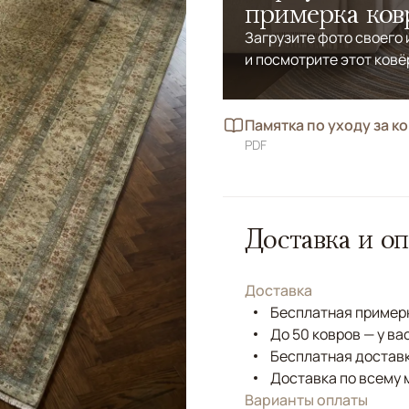
примерка ков
Загрузите фото своего
и посмотрите этот ковё
Памятка по уходу за к
PDF
Доставка и оп
Доставка
Бесплатная примерк
До 50 ковров — у ва
Бесплатная доставк
Доставка по всему 
Варианты оплаты