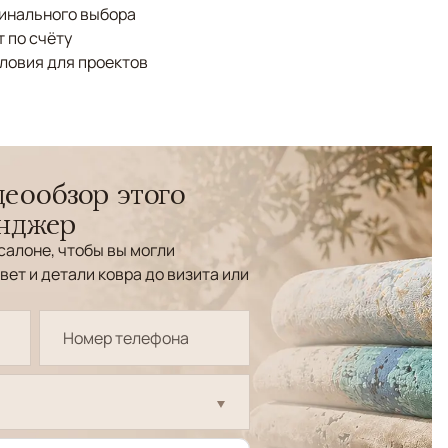
финального выбора
 по счёту
ловия для проектов
еообзор этого
енджер
салоне, чтобы вы могли
вет и детали ковра до визита или