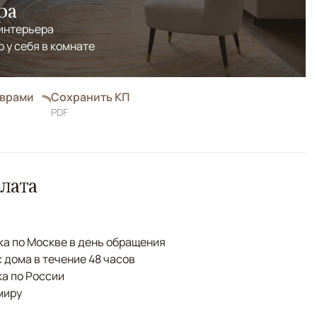
ра
 интерьера
р у себя в комнате
оврами
Сохранить КП
PDF
лата
а по Москве в день обращения
с дома в течение 48 часов
а по России
миру