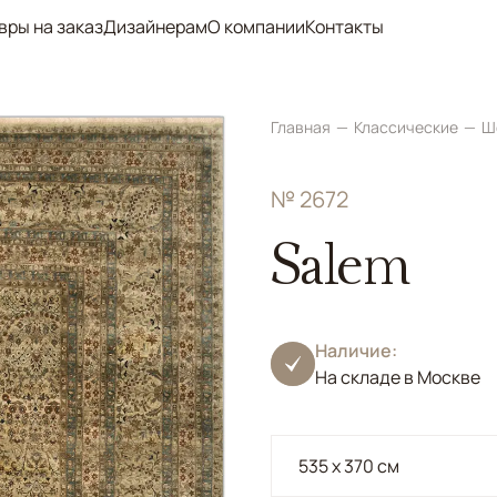
вры на заказ
Дизайнерам
О компании
Контакты
Главная
Классические
Ш
№ 2672
Salem
Наличие:
На складе в Москве
535 x 370 см