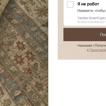
По
Нажимая «Получи
с
Политико