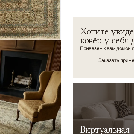
Цвета
Оливковый
Узоры
Растительный
Ковер ручной работы высш
Хотите увиде
категории, натуральные к
плотность узлов.
ковёр у себя 
Привезем к вам домой д
Заказать прим
Виртуальная