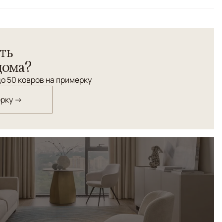
ей категории. Соткан в Индии. Шерсть высшей
ть
расители природного происхождения. Высочайшая
дома?
о 50 ковров на примерку
ерку →