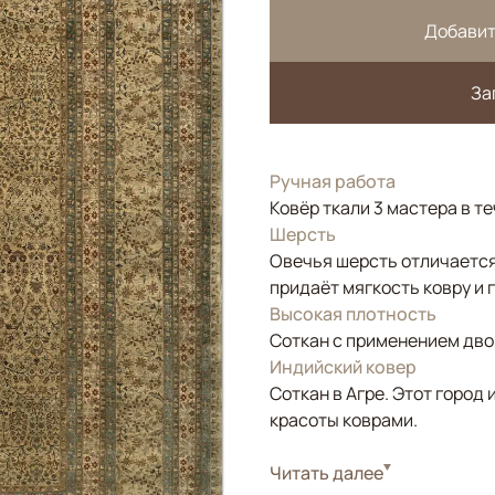
Добавит
За
Ручная работа
Ковёр ткали 3 мастера в т
Шерсть
Овечья шерсть отличается
придаёт мягкость ковру и 
Высокая плотность
Соткан с применением двой
Индийский ковер
Соткан в Агре. Этот горо
красоты коврами.
Стиль
Читать далее
Классические