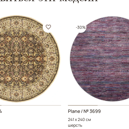
-30%
4
Plane / № 3699
241 x 240 см
шерсть