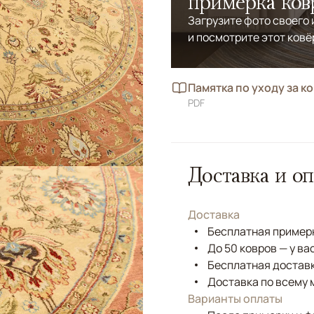
примерка ков
Загрузите фото своего
и посмотрите этот ковё
Памятка по уходу за к
PDF
Доставка и оп
Доставка
Бесплатная примерк
До 50 ковров — у ва
Бесплатная доставк
Доставка по всему 
Варианты оплаты