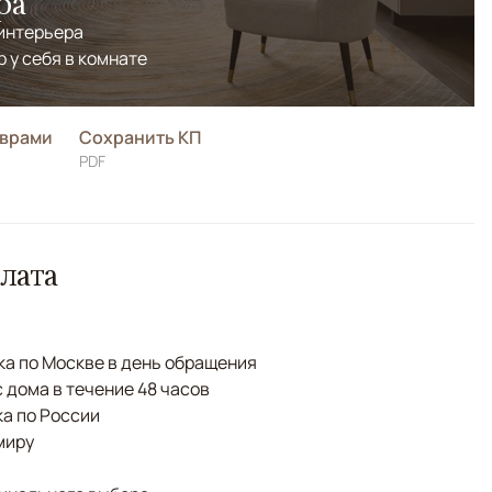
ра
 интерьера
р у себя в комнате
оврами
Сохранить КП
PDF
лата
а по Москве в день обращения
с дома в течение 48 часов
а по России
миру