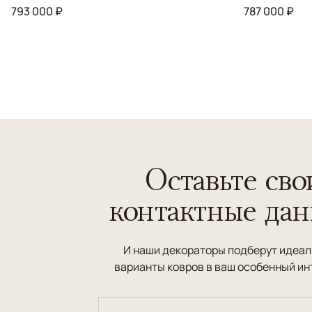
793 000 ₽
787 000 ₽
Оставьте сво
контактные да
И наши декораторы подберут идеа
варианты ковров в ваш особенный ин