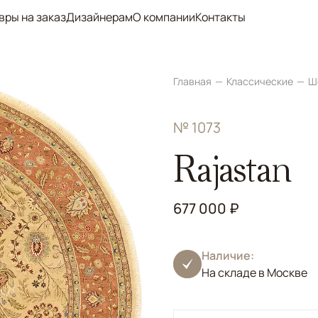
вры на заказ
Дизайнерам
О компании
Контакты
Главная
Классические
Ш
№ 1073
Rajastan
677 000 ₽
Наличие:
На складе в Москве