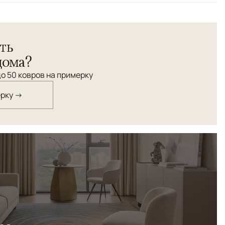
и "Раджастан".
ть
дома?
о 50 ковров на примерку
ерку →