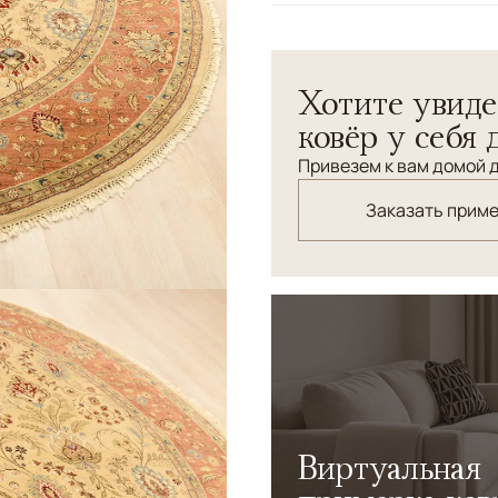
Узоры
Растительный
Круглый ковер из коллекци
Хотите увиде
ковёр у себя 
Привезем к вам домой д
Заказать прим
Виртуальная