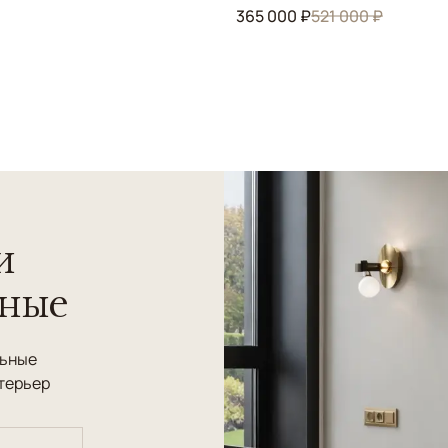
365 000 ₽
521 000 ₽
и
нные
льные
терьер