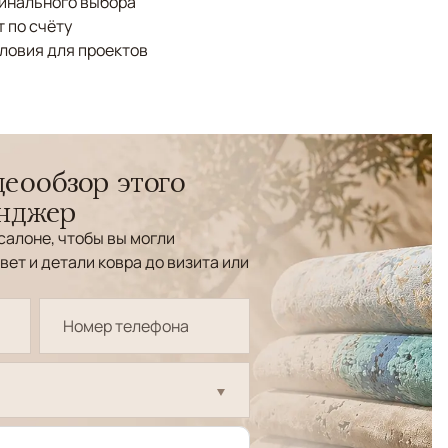
финального выбора
 по счёту
ловия для проектов
еообзор этого
енджер
салоне, чтобы вы могли
вет и детали ковра до визита или