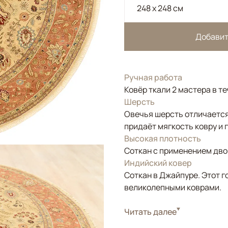
248 x 248 см
Добавит
Ручная работа
Ковёр ткали 2 мастера в т
Шерсть
Овечья шерсть отличается
придаёт мягкость ковру и 
Высокая плотность
Соткан с применением двой
Индийский ковер
Соткан в Джайпуре. Этот г
великолепными коврами.
Стиль
Читать далее
Классические
Цвета
Бежевый, Розовый