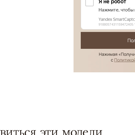
По
Нажимая «Получи
с
Политико
виться эти модели