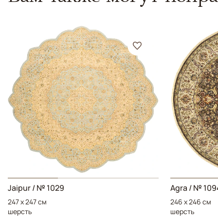
Jaipur / № 1029
Agra / № 109
247 x 247 см
246 x 246 см
шерсть
шерсть