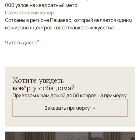
000 узлов на квадратный метр.
Пакистанский ковер
Сотканы в регионе Пешавар, который является одним
из мировых центров ковроткацкого искусства.
Стиль
Читать далее
Классические
Цвета
Бежевый
Узоры
Растительный
Парные ковровые дорожки "Зиглер". Шерсть высшей
Хотите увидеть
категории. Сотканы по старинной технологии.
ковёр у себя дома?
Натуральные красители.
Привезем к вам домой до 50 ковров на примерку
Заказать примерку →