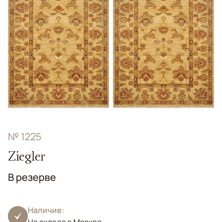
№ 1225
Ziegler
В резерве
Наличие: