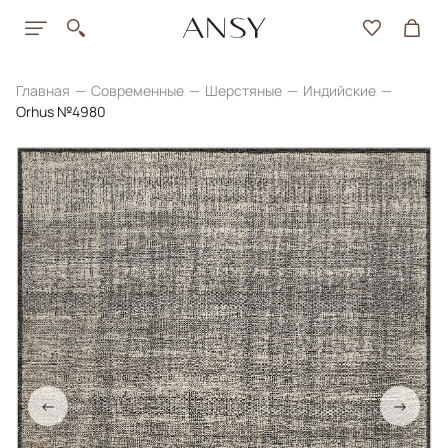
Главная
Современные
Шерстяные
Индийские
Orhus №4980
←
→