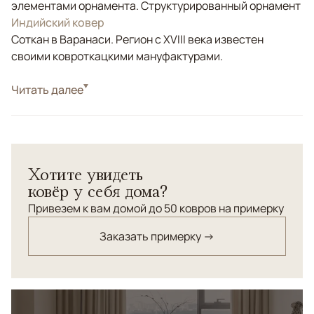
элементами орнамента. Структурированный орнамент
Индийский ковер
Соткан в Варанаси. Регион с XVIII века известен
своими ковроткацкими мануфактурами.
Стиль
Читать далее
Современные
Цвета
Серый
Узоры
Геометрический, Без узора
Хотите увидеть
ковёр у себя дома?
Привезем к вам домой до 50 ковров на примерку
Заказать примерку →