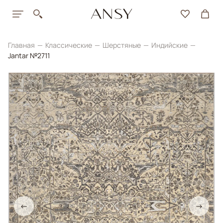
Главная
Классические
Шерстяные
Индийские
Jantar №2711
←
→