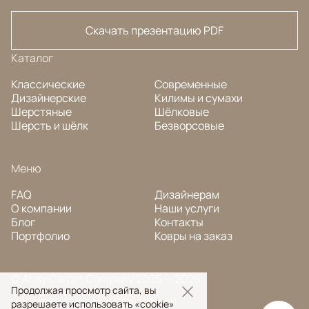
Скачать презентацию PDF
Каталог
Классические
Современные
Дизайнерские
Килимы и сумахи
Шерстяные
Шёлковые
Шерсть и шёлк
Безворсовые
Меню
FAQ
Дизайнерам
О компании
Наши услуги
Блог
Контакты
Портфолио
Ковры на заказ
© Ansy Carpet Company 2005 — 2026
Продолжая просмотр сайта, вы
Политика конфиденциальности
разрешаете использовать «cookie»