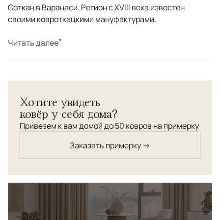
Соткан в Варанаси. Регион с XVIII века известен
своими ковроткацкими мануфактурами.
Стиль
Читать далее
Классические
Цвета
Бежевый, Серый
Узоры
Растительный
Ковер из шерсти высшего качества с шелковыми
Хотите увидеть
вкраплениями. Выполнен с эффектом неоднородно
ковёр у себя дома?
окрашенного орнамента.
Привезем к вам домой до 50 ковров на примерку
Заказать примерку →