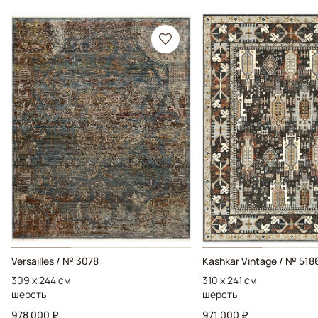
Versailles / № 3078
Kashkar Vintage / № 518
309 x 244 см
310 x 241 см
шерсть
шерсть
978 000 ₽
971 000 ₽