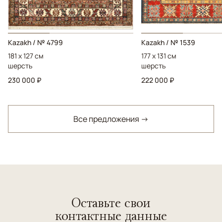
Kazakh / № 4799
Kazakh / № 1539
181 x 127 см
177 x 131 см
шерсть
шерсть
230 000 ₽
222 000 ₽
Все предложения →
Оставьте свои
контактные данные