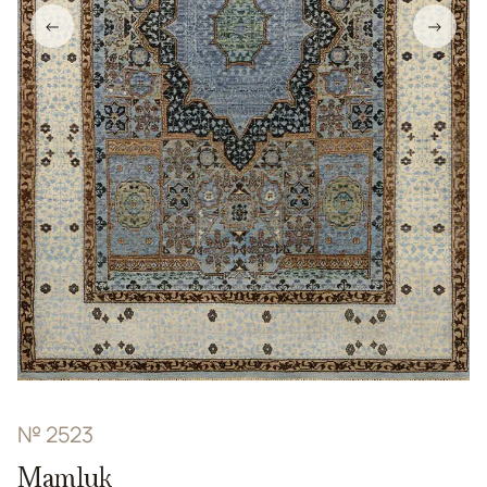
←
→
№ 2523
Mamluk