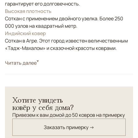
гарантирует его долговечность.
Высокая плотность
Соткан с применением двойного узелка. Более 250
000 узлов на квадратный метр.
Индийский ковер
Соткан в Агре. Этот город известен величественным
«Тадж-Махалом» и сказочной красоты коврами.
Стиль
Читать далее
Классические
Небольшой шерстяной ковер с египетским
орнаментом в современном исполнении. Соткан из
шерсти высокого качества, низкостриженный ворс.
Хотите увидеть
ковёр у себя дома?
Привезем к вам домой до 50 ковров на примерку
Заказать примерку →