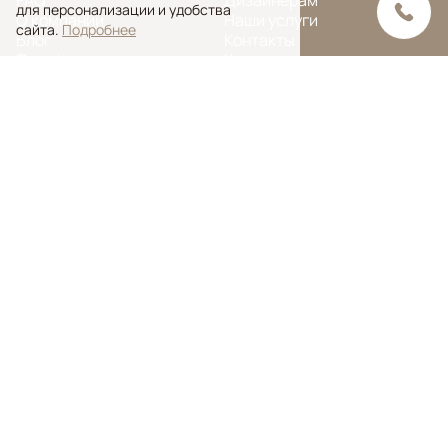
для персонализации и удобства
О компании
Наши услуги
сайта.
Подробнее
Блог
Контакты
Портфолио
Ковры на заказ
© Ansy Carpet Company 2005 — 2026
Политика конфиденциальности
Поиск ковра
Поиск