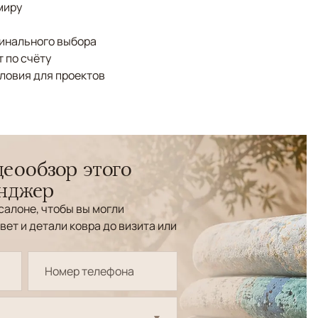
миру
финального выбора
 по счёту
ловия для проектов
еообзор этого
енджер
салоне, чтобы вы могли
вет и детали ковра до визита или