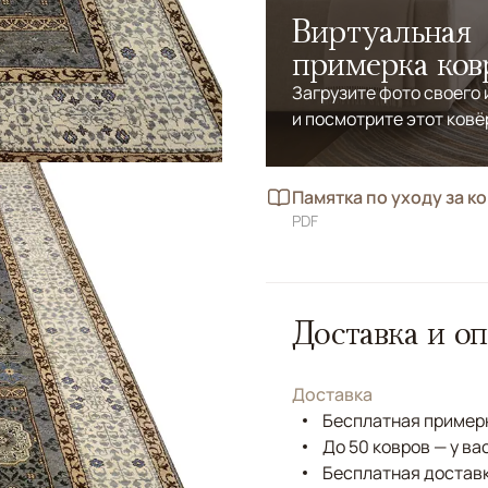
Виртуальная
примерка ков
Загрузите фото своего
и посмотрите этот ковё
Памятка по уходу за к
PDF
Доставка и оп
Доставка
Бесплатная примерк
До 50 ковров — у ва
Бесплатная доставк