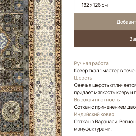
182 x 126 см
Добавит
За
Ручная работа
Ковёр ткал 1 мастер в тече
Шерсть
Овечья шерсть отличается
придаёт мягкость ковру и 
Высокая плотность
Соткан с применением двой
Индийский ковер
Соткан в Варанаси. Регион
мануфактурами.