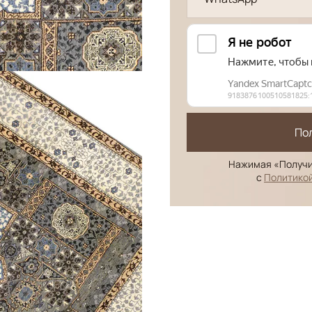
По
Нажимая «Получи
с
Политико