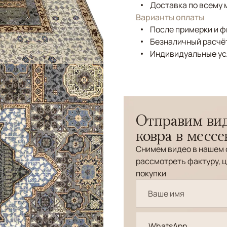
Доставка по всему 
Варианты оплаты
После примерки и 
Безналичный расчёт
Индивидуальные ус
Отправим вид
ковра в месс
Снимем видео в нашем 
рассмотреть фактуру, ц
покупки
WhatsApp