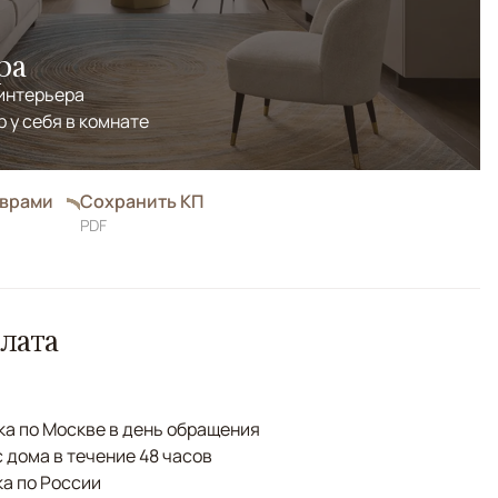
ра
 интерьера
р у себя в комнате
оврами
Сохранить КП
PDF
лата
а по Москве в день обращения
с дома в течение 48 часов
а по России