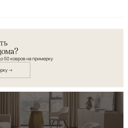
ским орнаментом в современном исполнении. Соткан из
ть
 по старинной технологии.
дома?
о 50 ковров на примерку
ерку →