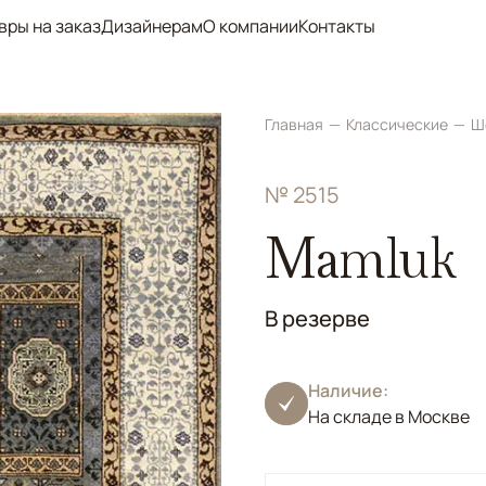
вры на заказ
Дизайнерам
О компании
Контакты
Главная
Классические
Ш
№ 2515
Mamluk
В резерве
Наличие:
На складе в Москве