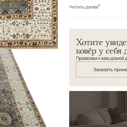
Стиль
Читать далее
Классические
Цвета
Серый, Голубой
Узоры
Геометрический
Шерстяной ковер с египет
Хотите увиде
шерсти высокого качества
ковёр у себя 
Привезем к вам домой д
Заказать прим