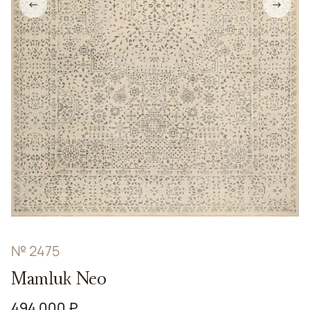
←
→
№ 2475
Mamluk Neo
494 000 ₽