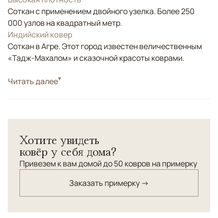
Соткан с применением двойного узелка. Более 250
000 узлов на квадратный метр.
Индийский ковер
Соткан в Агре. Этот город известен величественным
«Тадж-Махалом» и сказочной красоты коврами.
Стиль
Читать далее
Классические
Цвета
Белый/Сливочный, Серый
Узоры
Геометрический
Современное исполнение традиционного орнамента
Хотите увидеть
древнего кочевого племени Мамлюк. Соткан из
ковёр у себя дома?
шерсти высшей категории в светло-серых тонах.
Привезем к вам домой до 50 ковров на примерку
Заказать примерку →