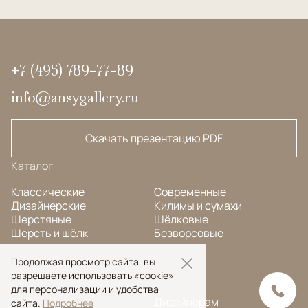
+7 (495) 789-77-89
info@ansygallery.ru
Скачать презентацию PDF
Каталог
Классические
Современные
Дизайнерские
Килимы и сумахи
Шерстяные
Шёлковые
Шерсть и шёлк
Безворсовые
Продолжая просмотр сайта, вы
Меню
разрешаете использовать «cookie»
для персонализации и удобства
FAQ
Дизайнерам
сайта.
Подробнее